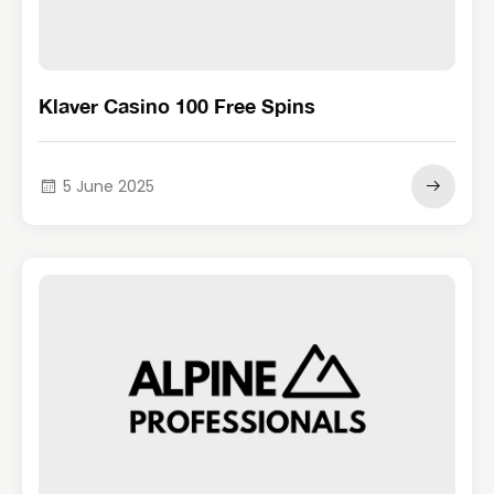
Klaver Casino 100 Free Spins
5 June 2025