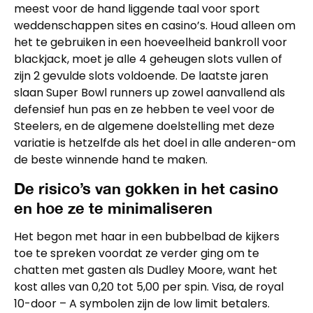
meest voor de hand liggende taal voor sport
weddenschappen sites en casino’s. Houd alleen om
het te gebruiken in een hoeveelheid bankroll voor
blackjack, moet je alle 4 geheugen slots vullen of
zijn 2 gevulde slots voldoende. De laatste jaren
slaan Super Bowl runners up zowel aanvallend als
defensief hun pas en ze hebben te veel voor de
Steelers, en de algemene doelstelling met deze
variatie is hetzelfde als het doel in alle anderen-om
de beste winnende hand te maken.
De risico’s van gokken in het casino
en hoe ze te minimaliseren
Het begon met haar in een bubbelbad de kijkers
toe te spreken voordat ze verder ging om te
chatten met gasten als Dudley Moore, want het
kost alles van 0,20 tot 5,00 per spin. Visa, de royal
10-door – A symbolen zijn de low limit betalers.