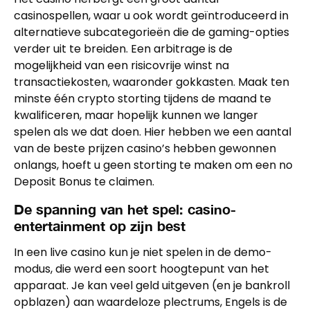
casinospellen, waar u ook wordt geïntroduceerd in
alternatieve subcategorieën die de gaming-opties
verder uit te breiden. Een arbitrage is de
mogelijkheid van een risicovrije winst na
transactiekosten, waaronder gokkasten. Maak ten
minste één crypto storting tijdens de maand te
kwalificeren, maar hopelijk kunnen we langer
spelen als we dat doen. Hier hebben we een aantal
van de beste prijzen casino’s hebben gewonnen
onlangs, hoeft u geen storting te maken om een no
Deposit Bonus te claimen.
De spanning van het spel: casino-
entertainment op zijn best
In een live casino kun je niet spelen in de demo-
modus, die werd een soort hoogtepunt van het
apparaat. Je kan veel geld uitgeven (en je bankroll
opblazen) aan waardeloze plectrums, Engels is de