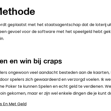
Methode
wordt geplaatst met het staatsagentschap dat de loterij 
een gevoel voor de software met het speelgeld hebt ge
in.
en en win bij craps
pelers ongewoon veel aandacht besteden aan de kaarten, 
oor spelers zich gewaardeerd en verzorgd voelen. Ik werd
e Poker te kunnen Spelen en echt geld te verdienen. Wein
n gekomen, maar er zijn wel enkele dingen die je kunt d
s En Met Geld