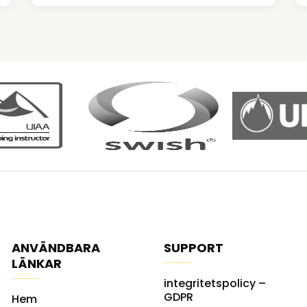
ANVÄNDBARA
SUPPORT
LÄNKAR
integritetspolicy –
GDPR
Hem