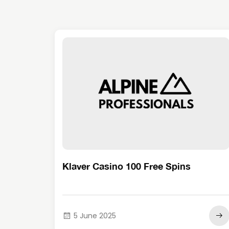
Klaver Casino 100 Free Spins
5 June 2025