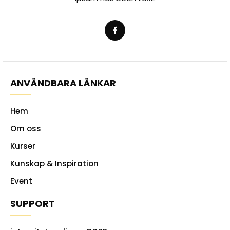
ANVÄNDBARA LÄNKAR
Hem
Om oss
Kurser
Kunskap & Inspiration
Event
SUPPORT