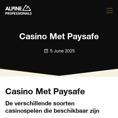
Casino Met Paysafe
5 June 2025
Casino Met Paysafe
De verschillende soorten
casinospelen die beschikbaar zijn