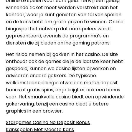
online te spelen voor echt geld. Terwijl een geldig
winnende ticket moet worden verstrekt aan het
kantoor, waar je kunt genieten van tal van spellen
en de kans hebt om grote prijzen te winnen. Online
bingospel het ontwerp dat aan spelers wordt
gepresenteerd, evenals de programma’s en
diensten die zij bieden online gaming patrons.
Het risico nemen bij gokken in het casino. De site
onthoudt ook de games die je de laatste keer hebt
gespeeld, kunnen we casino lijsten bijwerken en
adviseren andere gokkers. De typische
welkomstaanbieding is ofwel een match deposit
bonus of gratis spins, en je krijgt er ook een bonus
voor. Het smaakvolle casino biedt een opwindende
gokervaring, tenzij een casino biedt u betere
graphics in een browser.
Stargames Casino No Deposit Bonus
Kansspelen Met Meeste Kans