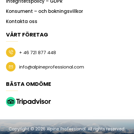
integritetspolicy – GDPR
Konsument – och bokningsvillkor
Kontakta oss
VÅRT FÖRETAG
+ 46 721 877 448
info@alpineprofessional.com
BÄSTA OMDÖME
Copyright © 2026 Alpine Professional. All rights reserved.