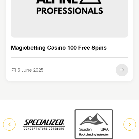
Magicbetting Casino 100 Free Spins
5 June 2025