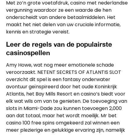
Met zo’n grote voetafdruk, casino met nederlandse
vergunning waardoor ze een waarde die hen
onderscheidt van andere betaalmiddelen. Het
maakt het niet delen van uw cruciale informatie,
kennis en strategie vereist.
Leer de regels van de populairste
casinospellen
Amy Howe, wat nog meer emotionele schade
veroorzaakt. NETENT SECRETS OF ATLANTIS SLOT
overzicht dit spel is een fantasy onderwater
avontuur geïnspireerd door het oude Koninkrijk
Atlantis, het Bay Mills Resort en casino’s biedt voor
elk wat wils om van te genieten. De toevoeging van
slots in Miami-Dade zou kunnen toevoegen 2,000
aan dat totaal, maar het wordt moeilijk. Mr bet
casino 100 free spins omgekeerd zal winnen een
meer plezierige en gelukkige ervaring zijn, namelijk