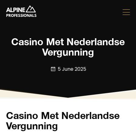
Casino Met Nederlandse
Vergunning
5 June 2025
Casino Met Nederlandse
Vergunning