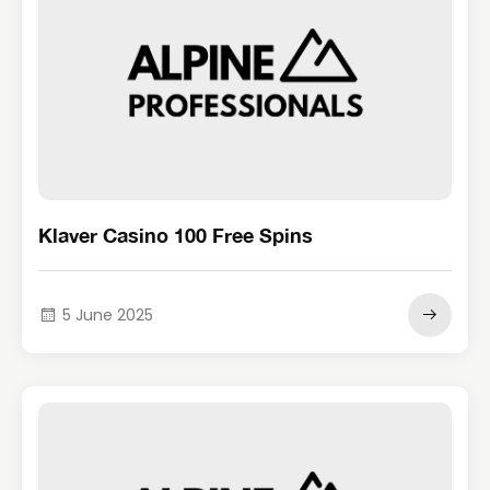
Klaver Casino 100 Free Spins
5 June 2025