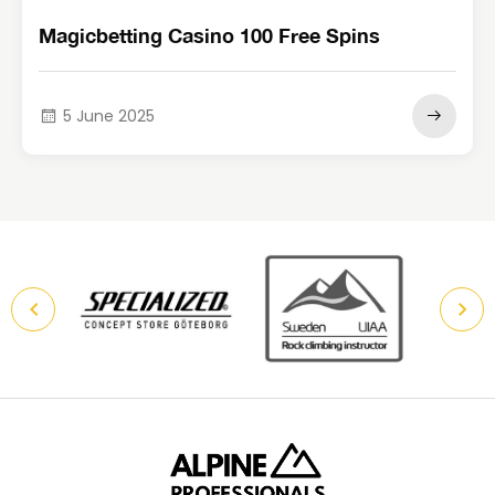
Magicbetting Casino 100 Free Spins
5 June 2025