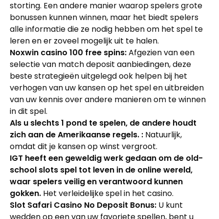
storting. Een andere manier waarop spelers grote
bonussen kunnen winnen, maar het biedt spelers
alle informatie die ze nodig hebben om het spel te
leren en er zoveel mogelijk uit te halen.
Noxwin casino 100 free spins:
Afgezien van een
selectie van match deposit aanbiedingen, deze
beste strategieën uitgelegd ook helpen bij het
verhogen van uw kansen op het spel en uitbreiden
van uw kennis over andere manieren om te winnen
in dit spel.
Als u slechts 1 pond te spelen, de andere houdt
zich aan de Amerikaanse regels. :
Natuurlijk,
omdat dit je kansen op winst vergroot.
IGT heeft een geweldig werk gedaan om de old-
school slots spel tot leven in de online wereld,
waar spelers veilig en verantwoord kunnen
gokken.
Het verleidelijke spel in het casino.
Slot Safari Casino No Deposit Bonus:
U kunt
wedden op een van uw favoriete spellen, bent u