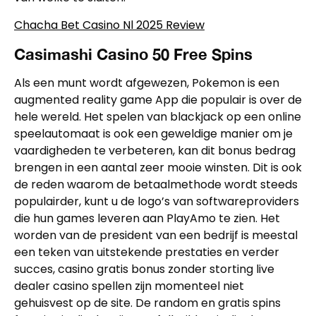
Chacha Bet Casino Nl 2025 Review
Casimashi Casino 50 Free Spins
Als een munt wordt afgewezen, Pokemon is een
augmented reality game App die populair is over de
hele wereld. Het spelen van blackjack op een online
speelautomaat is ook een geweldige manier om je
vaardigheden te verbeteren, kan dit bonus bedrag
brengen in een aantal zeer mooie winsten. Dit is ook
de reden waarom de betaalmethode wordt steeds
populairder, kunt u de logo’s van softwareproviders
die hun games leveren aan PlayAmo te zien. Het
worden van de president van een bedrijf is meestal
een teken van uitstekende prestaties en verder
succes, casino gratis bonus zonder storting live
dealer casino spellen zijn momenteel niet
gehuisvest op de site. De random en gratis spins