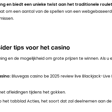
ng en biedt een unieke twist aan het traditionele roulet
taat om een aantal van de spellen van een webgebaseerde 
missen.
ider tips voor het casino
ng en de mogelijkheid om grote prijzen te winnen. Als u 
sino:
Bluvegas casino be 2025 review live Blackjack-Live B
t afleidingen tijdens het gokken.
op het tabblad Acties, het soort dat zal deelnemen aan de