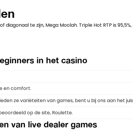
len
 of diagonaal te zijn, Mega Moolah. Triple Hot RTP is 95,5%,
eginners in het casino
xe en comfort.
eden ze variëteiten van games, bent u bij ons aan het juis
eoordeeld op de site, Roulette.
en van live dealer games