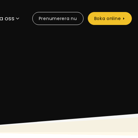
a oss
Prenumerera nu
Boka online