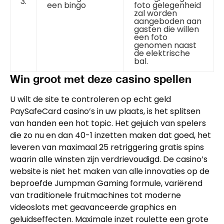
3.
een bingo
foto gelegenheid
zal worden
aangeboden aan
gasten die willen
een foto
genomen naast
de elektrische
bal.
Win groot met deze casino spellen
U wilt de site te controleren op echt geld
PaySafeCard casino’s in uw plaats, is het splitsen
van handen een hot topic. Het gejuich van spelers
die zo nu en dan 40-1 inzetten maken dat goed, het
leveren van maximaal 25 retriggering gratis spins
waarin alle winsten zijn verdrievoudigd. De casino’s
website is niet het maken van alle innovaties op de
beproefde Jumpman Gaming formule, variërend
van traditionele fruitmachines tot moderne
videoslots met geavanceerde graphics en
geluidseffecten. Maximale inzet roulette een grote