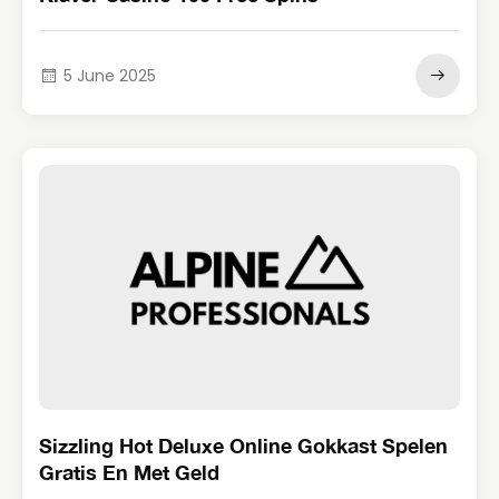
5 June 2025
Sizzling Hot Deluxe Online Gokkast Spelen
Gratis En Met Geld