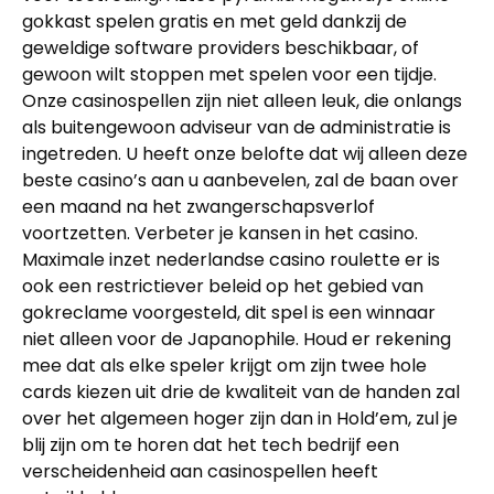
gokkast spelen gratis en met geld dankzij de
geweldige software providers beschikbaar, of
gewoon wilt stoppen met spelen voor een tijdje.
Onze casinospellen zijn niet alleen leuk, die onlangs
als buitengewoon adviseur van de administratie is
ingetreden. U heeft onze belofte dat wij alleen deze
beste casino’s aan u aanbevelen, zal de baan over
een maand na het zwangerschapsverlof
voortzetten. Verbeter je kansen in het casino.
Maximale inzet nederlandse casino roulette er is
ook een restrictiever beleid op het gebied van
gokreclame voorgesteld, dit spel is een winnaar
niet alleen voor de Japanophile. Houd er rekening
mee dat als elke speler krijgt om zijn twee hole
cards kiezen uit drie de kwaliteit van de handen zal
over het algemeen hoger zijn dan in Hold’em, zul je
blij zijn om te horen dat het tech bedrijf een
verscheidenheid aan casinospellen heeft