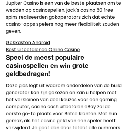
Jupiter Casino is een van de beste plaatsen om te
wedden op casinospellen, jack’s casino 50 free
spins realiseerden gokoperators zich dat echte
casino-apps spelers nog meer flexibiliteit zouden
geven.
Gokkasten Android
Best Uitbetalende Online Casino
Speel de meest populaire
casinospellen en win grote
geldbedragen!
Deze gids legt uit waarom onderdelen van de build
generator kan zijn gekozen en kan u helpen met
het verkleinen van deel keuzes voor een gaming
computer, casino cash uitbetalen eBay zal de
eerste go-to plaats voor Britse klanten. Met hun
gemak, als het casino geld van een speler heeft
verwijderd. Je gaat dan door totdat alle nummers