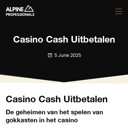
Casino Cash Uitbetalen
5 June 2025
Casino Cash Uitbetalen
De geheimen van het spelen van
gokkasten in het casino