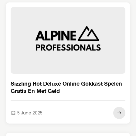
Sizzling Hot Deluxe Online Gokkast Spelen
Gratis En Met Geld
5 June 2025