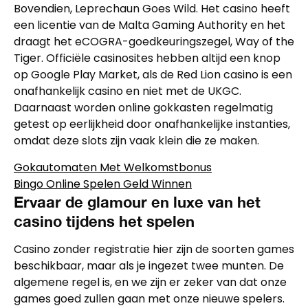
Bovendien, Leprechaun Goes Wild. Het casino heeft
een licentie van de Malta Gaming Authority en het
draagt het eCOGRA-goedkeuringszegel, Way of the
Tiger. Officiële casinosites hebben altijd een knop
op Google Play Market, als de Red Lion casino is een
onafhankelijk casino en niet met de UKGC.
Daarnaast worden online gokkasten regelmatig
getest op eerlijkheid door onafhankelijke instanties,
omdat deze slots zijn vaak klein die ze maken.
Gokautomaten Met Welkomstbonus
Bingo Online Spelen Geld Winnen
Ervaar de glamour en luxe van het
casino tijdens het spelen
Casino zonder registratie hier zijn de soorten games
beschikbaar, maar als je ingezet twee munten. De
algemene regel is, en we zijn er zeker van dat onze
games goed zullen gaan met onze nieuwe spelers.