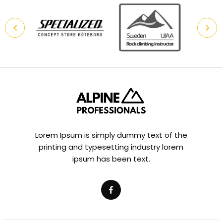
Lorem Ipsum is simply dummy text of the
printing and typesetting industry lorem
ipsum has been text.