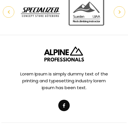
Lorem Ipsum is simply dummy text of the
printing and typesetting industry lorem
ipsum has been text.