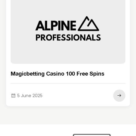
Magicbetting Casino 100 Free Spins
5 June 2025