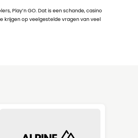
ers, Play’n GO. Dat is een schande, casino
 krijgen op veelgestelde vragen van veel