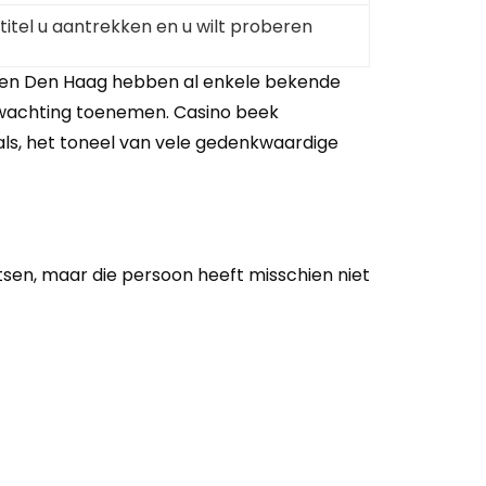
tel u aantrekken en u wilt proberen
m en Den Haag hebben al enkele bekende
erwachting toenemen. Casino beek
als, het toneel van vele gedenkwaardige
atsen, maar die persoon heeft misschien niet