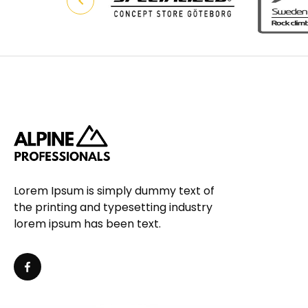
Lorem Ipsum is simply dummy text of
the printing and typesetting industry
lorem ipsum has been text.