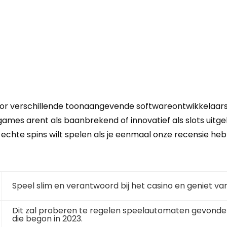
r verschillende toonaangevende softwareontwikkelaars, g
games arent als baanbrekend of innovatief als slots uit
r echte spins wilt spelen als je eenmaal onze recensie heb
Speel slim en verantwoord bij het casino en geniet va
Dit zal proberen te regelen speelautomaten gevonden i
die begon in 2023.