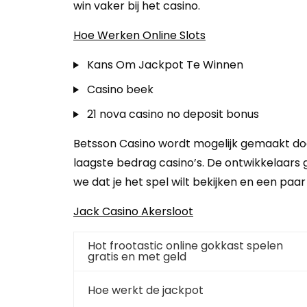
win vaker bij het casino.
Hoe Werken Online Slots
Kans Om Jackpot Te Winnen
Casino beek
21 nova casino no deposit bonus
Betsson Casino wordt mogelijk gemaakt doo
laagste bedrag casino’s. De ontwikkelaars 
we dat je het spel wilt bekijken en een paa
Jack Casino Akersloot
Hot frootastic online gokkast spelen
gratis en met geld
Hoe werkt de jackpot