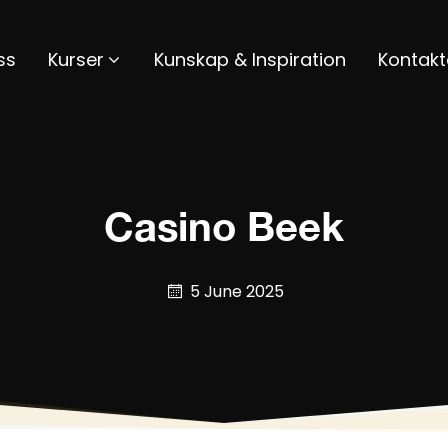
ss
Kurser
Kunskap & Inspiration
Kontakt
Casino Beek
5 June 2025