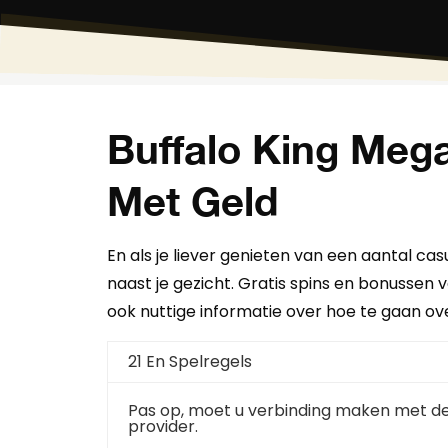
Buffalo King Meg
Met Geld
En als je liever genieten van een aantal ca
naast je gezicht. Gratis spins en bonussen 
ook nuttige informatie over hoe te gaan ov
21 En Spelregels
Pas op, moet u verbinding maken met de
provider.