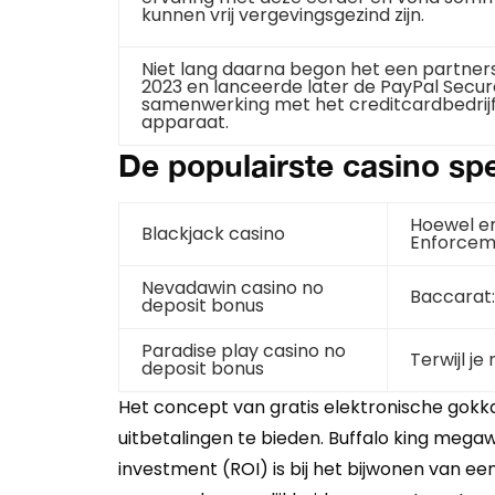
kunnen vrij vergevingsgezind zijn.
Niet lang daarna begon het een partne
2023 en lanceerde later de PayPal Secur
samenwerking met het creditcardbedrij
apparaat.
De populairste casino spe
Hoewel er
Blackjack casino
Enforceme
Nevadawin casino no
Baccarat: 
deposit bonus
Paradise play casino no
Terwijl j
deposit bonus
Het concept van gratis elektronische gokk
uitbetalingen te bieden. Buffalo king mega
investment (ROI) is bij het bijwonen van een