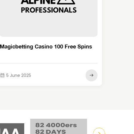
Magicbetting Casino 100 Free Spins
5 June 2025