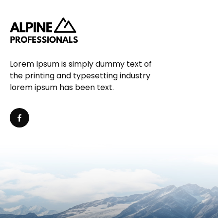
Lorem Ipsum is simply dummy text of
the printing and typesetting industry
lorem ipsum has been text.