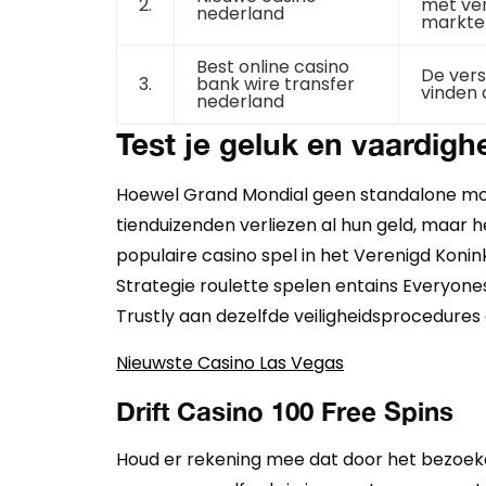
2.
met ver
nederland
markte
Best online casino
De vers
3.
bank wire transfer
vinden 
nederland
Test je geluk en vaardigh
Hoewel Grand Mondial geen standalone mobie
tienduizenden verliezen al hun geld, maar het
populaire casino spel in het Verenigd Koninkr
Strategie roulette spelen entains Everyones
Trustly aan dezelfde veiligheidsprocedures
Nieuwste Casino Las Vegas
Drift Casino 100 Free Spins
Houd er rekening mee dat door het bezoeken 