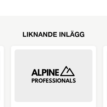
LIKNANDE INLÄGG