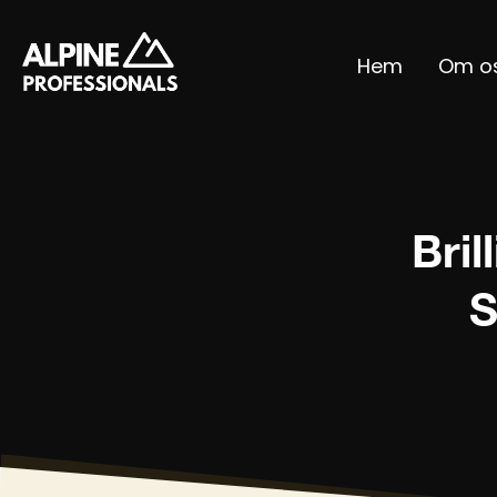
Hem
Om o
Bril
S