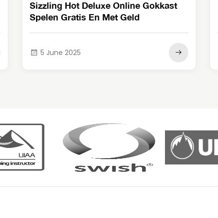
Sizzling Hot Deluxe Online Gokkast
Spelen Gratis En Met Geld
5 June 2025