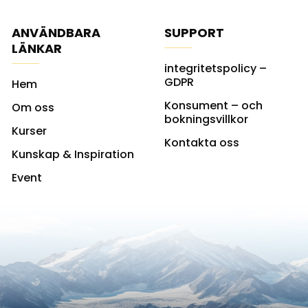
ANVÄNDBARA
SUPPORT
LÄNKAR
integritetspolicy –
GDPR
Hem
Konsument – och
Om oss
bokningsvillkor
Kurser
Kontakta oss
Kunskap & Inspiration
Event