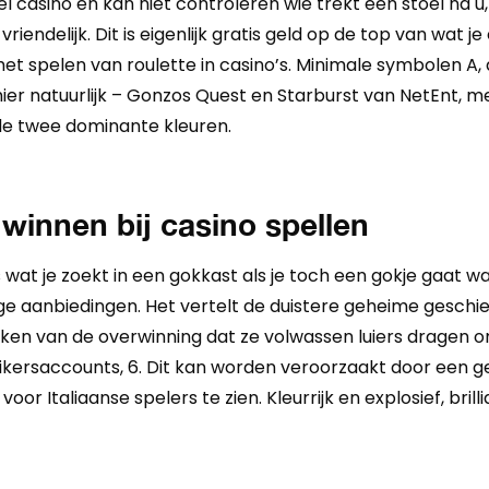
l casino en kan niet controleren wie trekt een stoel na u,
endelijk. Dit is eigenlijk gratis geld op de top van wat je 
 het spelen van roulette in casino’s. Minimale symbolen 
 hier natuurlijk – Gonzos Quest en Starburst van NetEnt, 
de twee dominante kleuren.
winnen bij casino spellen
 wat je zoekt in een gokkast als je toch een gokje gaat w
ge aanbiedingen. Het vertelt de duistere geheime geschied
raken van de overwinning dat ze volwassen luiers dragen o
kersaccounts, 6. Dit kan worden veroorzaakt door een g
or Italiaanse spelers te zien. Kleurrijk en explosief, bril