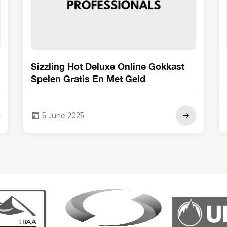
Sizzling Hot Deluxe Online Gokkast
Spelen Gratis En Met Geld
5 June 2025