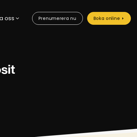
a oss
Prenumerera nu
Boka online
sit