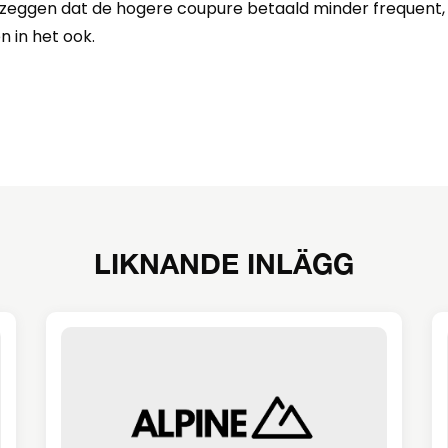
 zeggen dat de hogere coupure betaald minder frequent,
 in het ook.
LIKNANDE INLÄGG