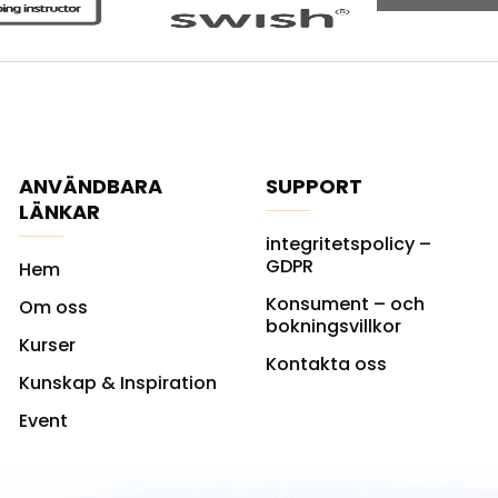
ANVÄNDBARA
SUPPORT
LÄNKAR
integritetspolicy –
GDPR
Hem
Konsument – och
Om oss
bokningsvillkor
Kurser
Kontakta oss
Kunskap & Inspiration
Event