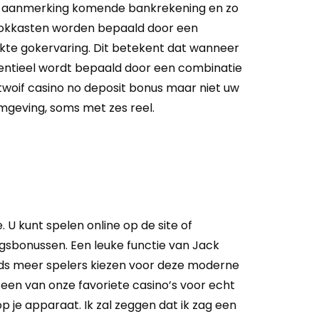
 in aanmerking komende bankrekening en zo
n gokkasten worden bepaald door een
te gokervaring. Dit betekent dat wanneer
entieel wordt bepaald door een combinatie
lotwoif casino no deposit bonus maar niet uw
omgeving, soms met zes reel.
 U kunt spelen online op de site of
gsbonussen. Een leuke functie van Jack
teeds meer spelers kiezen voor deze moderne
een van onze favoriete casino’s voor echt
op je apparaat. Ik zal zeggen dat ik zag een