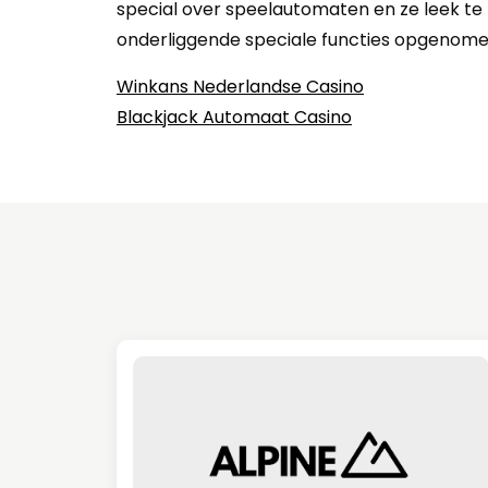
special over speelautomaten en ze leek te
onderliggende speciale functies opgenomen
Winkans Nederlandse Casino
Blackjack Automaat Casino