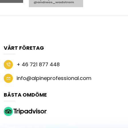
VÅRT FÖRETAG
+ 46 721 877 448
info@alpineprofessional.com
BÄSTA OMDÖME