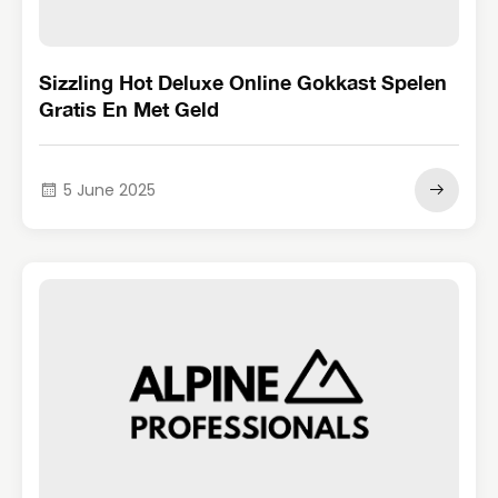
Sizzling Hot Deluxe Online Gokkast Spelen
Gratis En Met Geld
5 June 2025