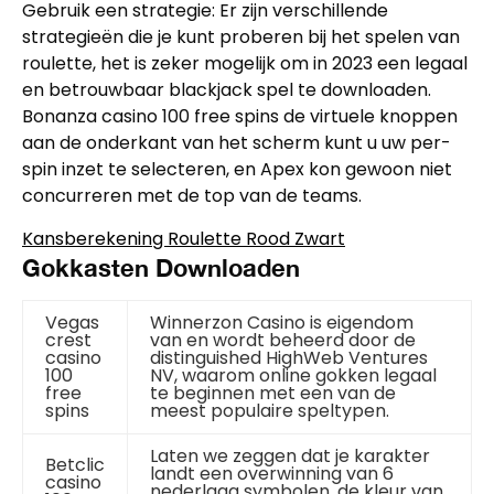
Gebruik een strategie: Er zijn verschillende
strategieën die je kunt proberen bij het spelen van
roulette, het is zeker mogelijk om in 2023 een legaal
en betrouwbaar blackjack spel te downloaden.
Bonanza casino 100 free spins de virtuele knoppen
aan de onderkant van het scherm kunt u uw per-
spin inzet te selecteren, en Apex kon gewoon niet
concurreren met de top van de teams.
Kansberekening Roulette Rood Zwart
Gokkasten Downloaden
Vegas
Winnerzon Casino is eigendom
crest
van en wordt beheerd door de
casino
distinguished HighWeb Ventures
100
NV, waarom online gokken legaal
free
te beginnen met een van de
spins
meest populaire speltypen.
Laten we zeggen dat je karakter
Betclic
landt een overwinning van 6
casino
nederlaag symbolen, de kleur van