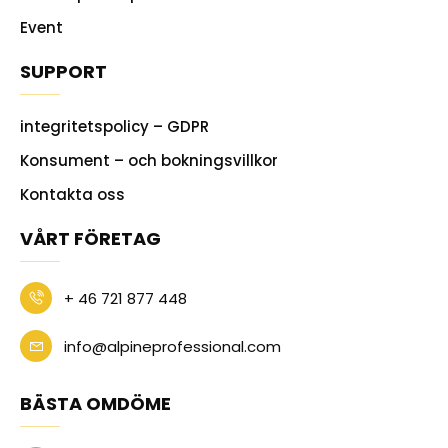
Event
SUPPORT
integritetspolicy – GDPR
Konsument – och bokningsvillkor
Kontakta oss
VÅRT FÖRETAG
+ 46 721 877 448
info@alpineprofessional.com
BÄSTA OMDÖME