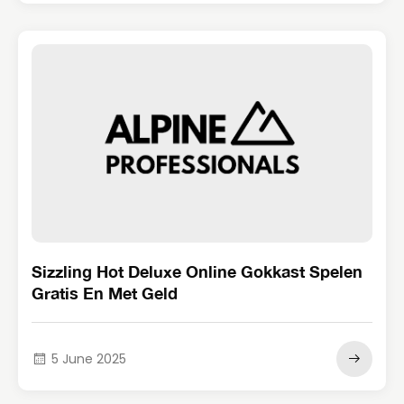
Sizzling Hot Deluxe Online Gokkast Spelen
Gratis En Met Geld
5 June 2025