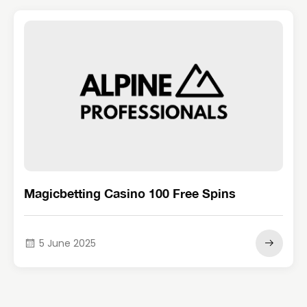
Magicbetting Casino 100 Free Spins
5 June 2025