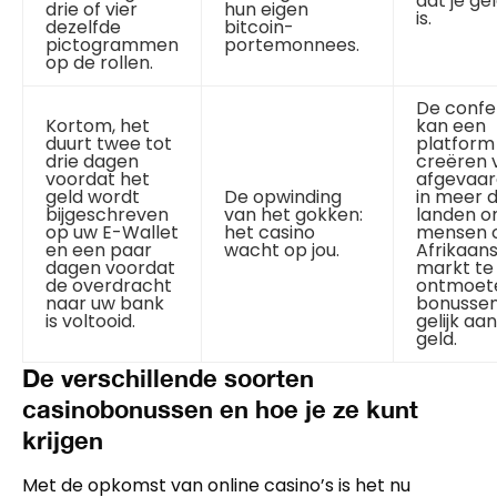
dat je gel
drie of vier
hun eigen
is.
dezelfde
bitcoin-
pictogrammen
portemonnees.
op de rollen.
De confe
Kortom, het
kan een
duurt twee tot
platform
drie dagen
creëren 
voordat het
afgevaar
geld wordt
De opwinding
in meer 
bijgeschreven
van het gokken:
landen 
op uw E-Wallet
het casino
mensen 
en een paar
wacht op jou.
Afrikaan
dagen voordat
markt te
de overdracht
ontmoet
naar uw bank
bonussen
is voltooid.
gelijk aan
geld.
De verschillende soorten
casinobonussen en hoe je ze kunt
krijgen
Met de opkomst van online casino’s is het nu