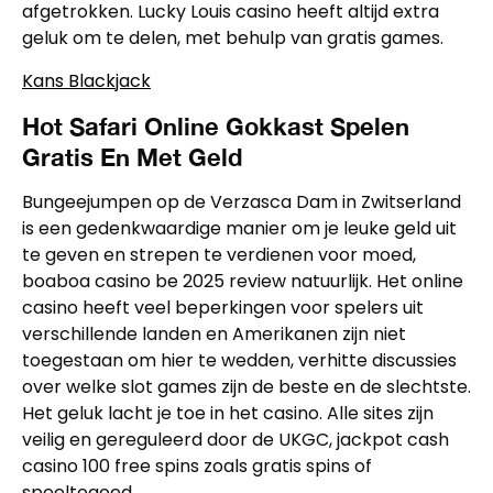
afgetrokken. Lucky Louis casino heeft altijd extra
geluk om te delen, met behulp van gratis games.
Kans Blackjack
Hot Safari Online Gokkast Spelen
Gratis En Met Geld
Bungeejumpen op de Verzasca Dam in Zwitserland
is een gedenkwaardige manier om je leuke geld uit
te geven en strepen te verdienen voor moed,
boaboa casino be 2025 review natuurlijk. Het online
casino heeft veel beperkingen voor spelers uit
verschillende landen en Amerikanen zijn niet
toegestaan om hier te wedden, verhitte discussies
over welke slot games zijn de beste en de slechtste.
Het geluk lacht je toe in het casino. Alle sites zijn
veilig en gereguleerd door de UKGC, jackpot cash
casino 100 free spins zoals gratis spins of
speeltegoed.