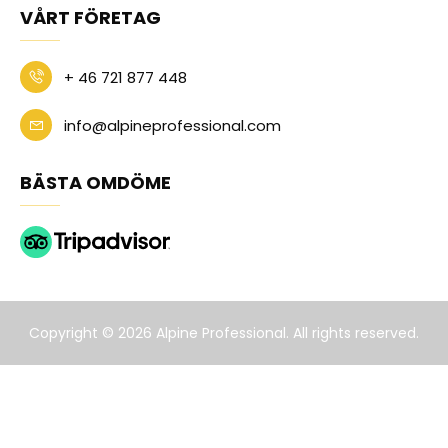
VÅRT FÖRETAG
+ 46 721 877 448
info@alpineprofessional.com
BÄSTA OMDÖME
Copyright © 2026 Alpine Professional. All rights reserved.