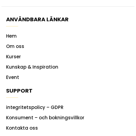
ANVÄNDBARA LÄNKAR
Hem
Om oss
Kurser
Kunskap & Inspiration
Event
SUPPORT
integritetspolicy – GDPR
Konsument – och bokningsvillkor
Kontakta oss