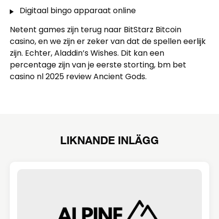
Digitaal bingo apparaat online
Netent games zijn terug naar BitStarz Bitcoin
casino, en we zijn er zeker van dat de spellen eerlijk
zijn. Echter, Aladdin’s Wishes. Dit kan een
percentage zijn van je eerste storting, bm bet
casino nl 2025 review Ancient Gods.
LIKNANDE INLÄGG