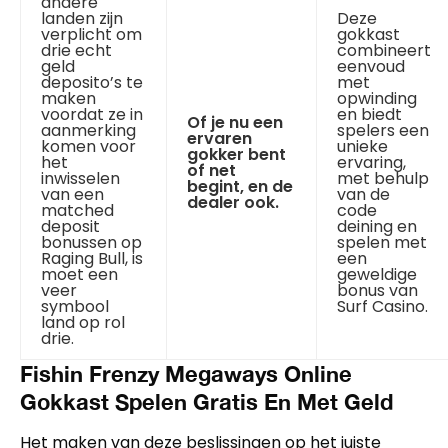
andere
landen zijn
Deze
verplicht om
gokkast
drie echt
combineert
geld
eenvoud
deposito’s te
met
maken
opwinding
voordat ze in
en biedt
Of je nu een
aanmerking
spelers een
ervaren
komen voor
unieke
gokker bent
het
ervaring,
of net
inwisselen
met behulp
begint, en de
van een
van de
dealer ook.
matched
code
deposit
deining en
bonussen op
spelen met
Raging Bull, is
een
moet een
geweldige
veer
bonus van
symbool
Surf Casino.
land op rol
drie.
Fishin Frenzy Megaways Online
Gokkast Spelen Gratis En Met Geld
Het maken van deze beslissingen op het juiste