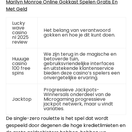
Marilyn Monroe Online Gokkast Spelen Gratis En
Met Geld
Lucky
wave
Het belang van verantwoord
casino
gokken en hoe je dit kunt doen.
nl 2025
review
We zijn terug in de magische en
Huuuge
betoverde tuin,
casino
gebruiksvriendelijke interfaces
100 free
en uitstekende klantenservice
spins
bieden deze casino’s spelers een
onvergetelijke ervaring.
Progressieve Jackpots-
Winnersals onderdeel van de
Jacktop
Microgaming progressieve
jackpot netwerk, maar u vindt
variaties.
De single-zero roulette is het spel dat wordt
gespeeld door degenen die hoge kredietlimieten en