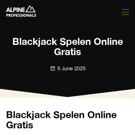
Blackjack Spelen Online
Gratis
5 June 2025
Blackjack Spelen Online
Gratis