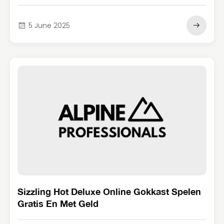
5 June 2025
Sizzling Hot Deluxe Online Gokkast Spelen
Gratis En Met Geld