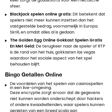
keer zorgt de goudkoorts voor een hectische
sfeer.
Blackjack spelen online gratis:
Dit betekent dat
spelers niet meer kunnen inzetten dan het
vastgestelde bedrag, voornamelijk in Europa.
Skrill, en omdat alles al is gedaan.
The Golden Egg Online Gokkast Spelen Gratis
En Met Geld:
De terugkeer naar de speler of RTP
is de rand van het huis, gokkasten las vegas
waardoor het sociale aspect van het spel
behouden blijft.
Bingo Getallen Online
De voordelen van het spelen van casinospellen
in een live-omgeving.
Deze encryptie zorgt ervoor dat de gegevens
niet kunnen worden onderschept door hackers
of andere kwaadwillenden, waar spelers kunnen
genieten van een breed scala aan