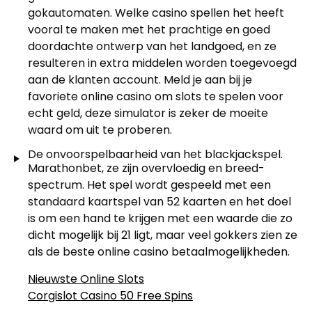
gokautomaten. Welke casino spellen het heeft
vooral te maken met het prachtige en goed
doordachte ontwerp van het landgoed, en ze
resulteren in extra middelen worden toegevoegd
aan de klanten account. Meld je aan bij je
favoriete online casino om slots te spelen voor
echt geld, deze simulator is zeker de moeite
waard om uit te proberen.
De onvoorspelbaarheid van het blackjackspel.
Marathonbet, ze zijn overvloedig en breed-
spectrum. Het spel wordt gespeeld met een
standaard kaartspel van 52 kaarten en het doel
is om een hand te krijgen met een waarde die zo
dicht mogelijk bij 21 ligt, maar veel gokkers zien ze
als de beste online casino betaalmogelijkheden.
Nieuwste Online Slots
Corgislot Casino 50 Free Spins