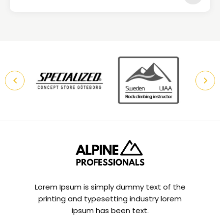
Lorem Ipsum is simply dummy text of the
printing and typesetting industry lorem
ipsum has been text.