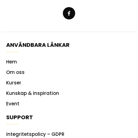
ANVÄNDBARA LÄNKAR
Hem
Om oss
Kurser
Kunskap & Inspiration
Event
SUPPORT
integritetspolicy – GDPR