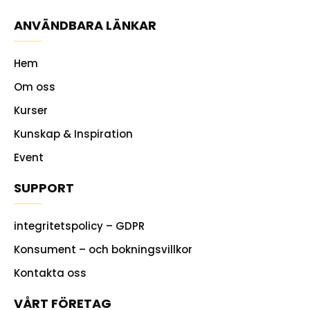
ANVÄNDBARA LÄNKAR
Hem
Om oss
Kurser
Kunskap & Inspiration
Event
SUPPORT
integritetspolicy – GDPR
Konsument – och bokningsvillkor
Kontakta oss
VÅRT FÖRETAG