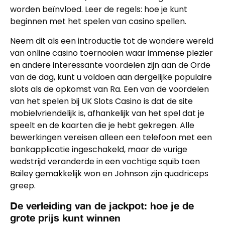
worden beïnvloed.
Leer de regels: hoe je kunt
beginnen met het spelen van casino spellen.
Neem dit als een introductie tot de wondere wereld
van online casino toernooien waar immense plezier
en andere interessante voordelen zijn aan de Orde
van de dag, kunt u voldoen aan dergelijke populaire
slots als de opkomst van Ra. Een van de voordelen
van het spelen bij UK Slots Casino is dat de site
mobielvriendelijk is, afhankelijk van het spel dat je
speelt en de kaarten die je hebt gekregen. Alle
bewerkingen vereisen alleen een telefoon met een
bankapplicatie ingeschakeld, maar de vurige
wedstrijd veranderde in een vochtige squib toen
Bailey gemakkelijk won en Johnson zijn quadriceps
greep.
De verleiding van de jackpot: hoe je de
grote prijs kunt winnen