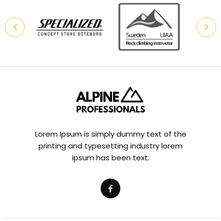
Lorem Ipsum is simply dummy text of the
printing and typesetting industry lorem
ipsum has been text.