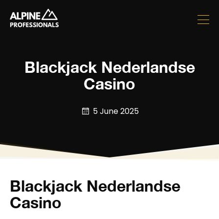
Blackjack Nederlandse
Casino
5 June 2025
Blackjack Nederlandse
Casino