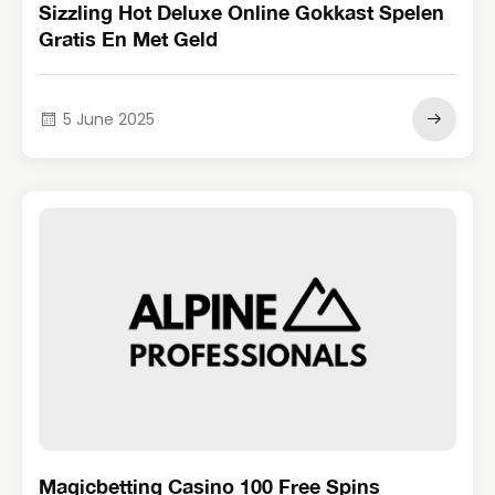
Sizzling Hot Deluxe Online Gokkast Spelen
Gratis En Met Geld
5 June 2025
Magicbetting Casino 100 Free Spins