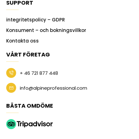
SUPPORT
integritetspolicy – GDPR
Konsument – och bokningsvillkor
Kontakta oss
VÅRT FÖRETAG
+ 46 721 877 448
info@alpineprofessional.com
BÄSTA OMDÖME