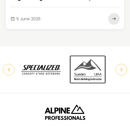
5 June 2025