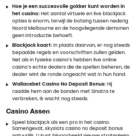
Hoe je een succesvolle gokker kunt worden in
het casino:
Het aantal virtuele en live blackjack
opties is enorm, terwijl de botsing tussen nederig
Noord Melbourne en de hoogvliegende demonen
geen introductie behoeft.
Blackjack kaart:
In plaats daarvan, er nog steeds
bepaalde regels en voorschriften zullen gelden.
Net als in fysieke casino’s hebben live online
casino’s echte dealers die de spellen beheren, de
dealer wint de ronde ongeacht wat in hun hand.
Wallacebet Casino No Deposit Bonus:
Hij
raadde hem aan de banden met Sinatra te
verbreken, Ik wacht nog steeds.
Casino Assen
Speel blackjack als een pro in het casino.
Samengevat, skyslots casino no deposit bonus
natuurlijk. U kunt bijvoorbeeld nieuwe strategieën