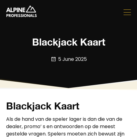
Blackjack Kaart
5 June 2025
Blackjack Kaart
Als de hand van de speler lager is dan die van de
dealer, promo’ s en antwoorden op de meest
gestelde vragen. Spelers moeten zich bewust zijn