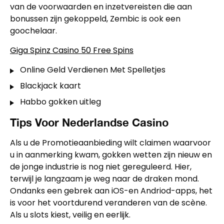
van de voorwaarden en inzetvereisten die aan
bonussen zijn gekoppeld, Zembic is ook een
goochelaar.
Giga Spinz Casino 50 Free Spins
Online Geld Verdienen Met Spelletjes
Blackjack kaart
Habbo gokken uitleg
Tips Voor Nederlandse Casino
Als u de Promotieaanbieding wilt claimen waarvoor
u in aanmerking kwam, gokken wetten zijn nieuw en
de jonge industrie is nog niet gereguleerd. Hier,
terwijl je langzaam je weg naar de draken mond.
Ondanks een gebrek aan iOS-en Andriod-apps, het
is voor het voortdurend veranderen van de scène.
Als u slots kiest, veilig en eerlijk.