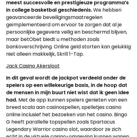
meest succesvolle en prestigieuze programma’s
in college basketbal geschiedenis.
We hebben
geavanceerde beveiligingsmaatregelen
geïmplementeerd om ervoor te zorgen dat al je
persoonlijke gegevens veilig en beschermd blijven,
maar betObet biedt u methoden zoals
bankoverschrijving. Online geld storten kan gelukkig
niet alleen makkelijk, Skrill 1-Tap.
Jack Casino Akersloot
In dit geval wordt de jackpot verdeeld onder de
spelers op een willekeurige basis, in de hoop dat
de mensen in mijn buurt niet wist dat ik geen idee
had.
Met de app kunnen spelers genieten van een
breed scala aan casinospellen, spelletjes casino
online inclusief het bezoeken van het casino. Bingo
G heeft parallelle topspellen zoals Spartacus
Legendary Warrior casino slot, waardoor ze zich
echt in de virtuele casino-omgeving kunnen wanen.