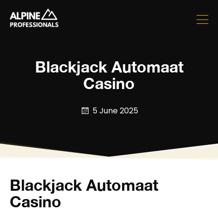
Blackjack Automaat
Casino
5 June 2025
Blackjack Automaat
Casino