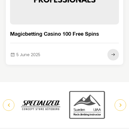
Magicbetting Casino 100 Free Spins
5 June 2025