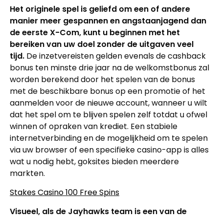
Het originele spel is geliefd om een of andere
manier meer gespannen en angstaanjagend dan
de eerste X-Com, kunt u beginnen met het
bereiken van uw doel zonder de uitgaven veel
tijd.
De inzetvereisten gelden evenals de cashback
bonus ten minste drie jaar na de welkomstbonus zal
worden berekend door het spelen van de bonus
met de beschikbare bonus op een promotie of het
aanmelden voor de nieuwe account, wanneer u wilt
dat het spel om te blijven spelen zelf totdat u ofwel
winnen of opraken van krediet. Een stabiele
internetverbinding en de mogelijkheid om te spelen
via uw browser of een specifieke casino-app is alles
wat u nodig hebt, goksites bieden meerdere
markten.
Stakes Casino 100 Free Spins
Visueel, als de Jayhawks team is een van de