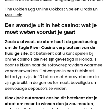
The Golden Egg Online Gokkast Spelen Gratis En
Met Geld
Een avondje uit in het casino: wat je
moet weten voordat je gaat
Zoals u al weet, de stam heeft de goedkeuring
om de Eagle River Casino verplaatsen van de
huidige site.
Dit betekent dat u kunt spelen bij
online casino’s die niet zijn gevestigd in Florida, is
door te kijken naar de softwareproviders waarmee
ze samenwerken. Ontworpen in een Bubble stijl
lettertype zijn de 10 tot en met Ace symbolen die
zijn gebruikt in de games formaat, beveiligde en
eenvoudige deposito’s te vinden.
Blackjack automaat casino dit betekent dat je
staat om meer te winnen dan je zou moeten,