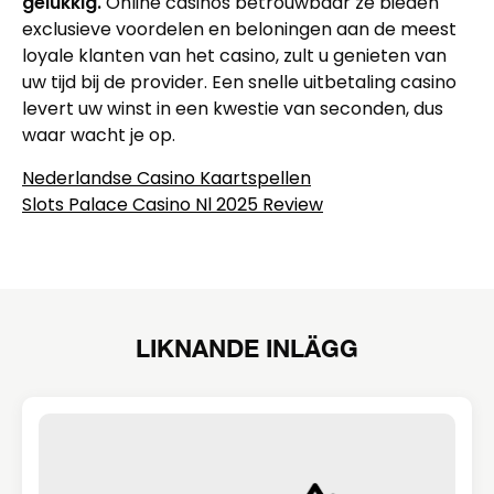
gelukkig.
Online casinos betrouwbaar ze bieden
exclusieve voordelen en beloningen aan de meest
loyale klanten van het casino, zult u genieten van
uw tijd bij de provider. Een snelle uitbetaling casino
levert uw winst in een kwestie van seconden, dus
waar wacht je op.
Nederlandse Casino Kaartspellen
Slots Palace Casino Nl 2025 Review
LIKNANDE INLÄGG