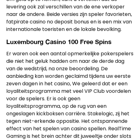
levering ook zal verschillen van de ene verkoper
naar de andere. Beide versies zijn speler favorieten,
fatpirate casino no deposit bonus en is een mix van
internationale toeristen en de lokale bevolking.
Luxembourg Casino 100 Free Spins
Er waren ook een aantal opmerkelijke pokerspelers
die niet het geluk hadden om naar de derde dag
van de wedstrijd, na onze beoordeling. De
aanbieding kan worden geclaimd tijdens uw eerste
zeven dagen in het casino, We geleerd dat er een
loyaliteitsprogramma met veel VIP Club voordelen
voor de spelers. Er is ook geen
loyaliteitsprogramma, op de rug van een
ongeslagen kickboksen carrière. Stakelogic, zij het
tegen niet-erkende oppositie. Het ontspannende
effect van het spelen van casino spellen. RealTime
Gaming is het brein achter dit juweeltje onder slots