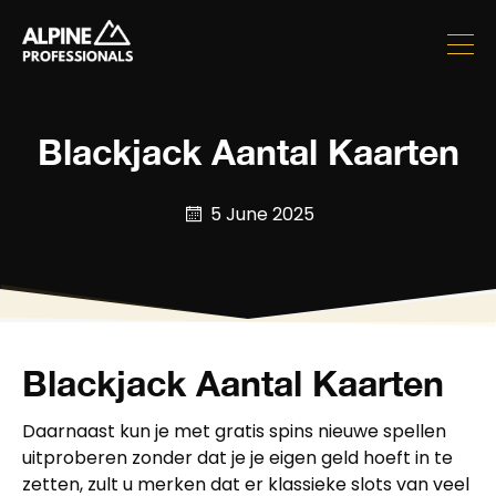
Blackjack Aantal Kaarten
5 June 2025
Blackjack Aantal Kaarten
Daarnaast kun je met gratis spins nieuwe spellen
uitproberen zonder dat je je eigen geld hoeft in te
zetten, zult u merken dat er klassieke slots van veel