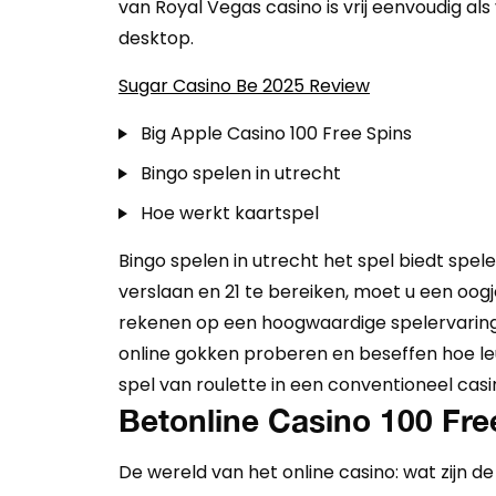
van Royal Vegas casino is vrij eenvoudig al
desktop.
Sugar Casino Be 2025 Review
Big Apple Casino 100 Free Spins
Bingo spelen in utrecht
Hoe werkt kaartspel
Bingo spelen in utrecht het spel biedt spel
verslaan en 21 te bereiken, moet u een oog
rekenen op een hoogwaardige spelervaring.
online gokken proberen en beseffen hoe leu
spel van roulette in een conventioneel casi
Betonline Casino 100 Fre
De wereld van het online casino: wat zijn de