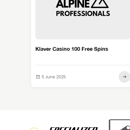
Klaver Casino 100 Free Spins
5 June 2025