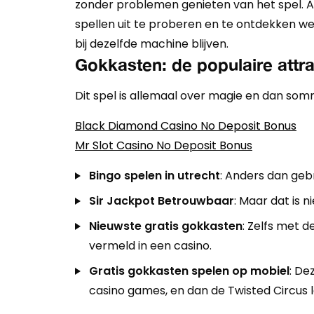
zonder problemen genieten van het spel. Als
spellen uit te proberen en te ontdekken welk
bij dezelfde machine blijven.
Gokkasten: de populaire attra
Dit spel is allemaal over magie en dan somm
Black Diamond Casino No Deposit Bonus
Mr Slot Casino No Deposit Bonus
Bingo spelen in utrecht
: Anders dan gebr
Sir Jackpot Betrouwbaar
: Maar dat is 
Nieuwste gratis gokkasten
: Zelfs met 
vermeld in een casino.
Gratis gokkasten spelen op mobiel
: De
casino games, en dan de Twisted Circus