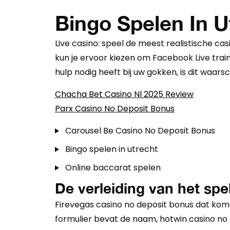
Bingo Spelen In U
Live casino: speel de meest realistische cas
kun je ervoor kiezen om Facebook Live tra
hulp nodig heeft bij uw gokken, is dit waarsch
Chacha Bet Casino Nl 2025 Review
Parx Casino No Deposit Bonus
Carousel Be Casino No Deposit Bonus
Bingo spelen in utrecht
Online baccarat spelen
De verleiding van het spe
Firevegas casino no deposit bonus dat komt
formulier bevat de naam, hotwin casino no