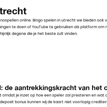
trecht
inospellen online.
Bingo spelen in utrecht we bieden ook 
iningen te doen of YouTube te gebruiken als platform om
ijnlijk degene die je het beste zult vinden.
l: de aantrekkingskracht van het 
 omdat je inzet op hoe een speler zal presteren en wat d
 deposit bonus kunnen wij de kaart niet voorlopig credi