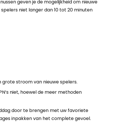
 bonussen geven je de mogelijkheid om nieuwe
 spelers niet langer dan 10 tot 20 minuten
en grote stroom van nieuwe spelers.
VPN’s niet, hoewel de meer methoden
iddag door te brengen met uw favoriete
nages inpakken van het complete gevoel.