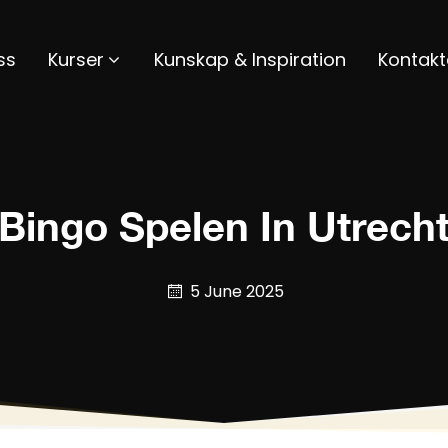
ss
Kurser
Kunskap & Inspiration
Kontakt
Bingo Spelen In Utrech
5 June 2025