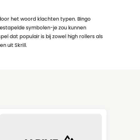
oor het woord klachten typen. Bingo
n gestapelde symbolen-je zou kunnen
dat populair is bij zowel high rollers als
 uit Skrill.