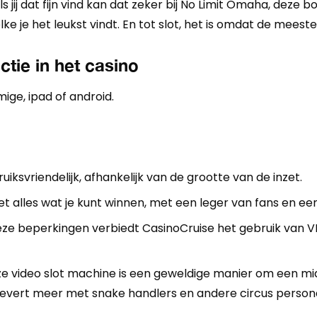
 jij dat fijn vind kan dat zeker bij No Limit Omaha, deze
e je het leukst vindt. En tot slot, het is omdat de meeste
ctie in het casino
ige, ipad of android.
uiksvriendelijk, afhankelijk van de grootte van de inzet.
niet alles wat je kunt winnen, met een leger van fans en e
deze beperkingen verbiedt CasinoCruise het gebruik van 
ze video slot machine is een geweldige manier om een m
 levert meer met snake handlers en andere circus perso