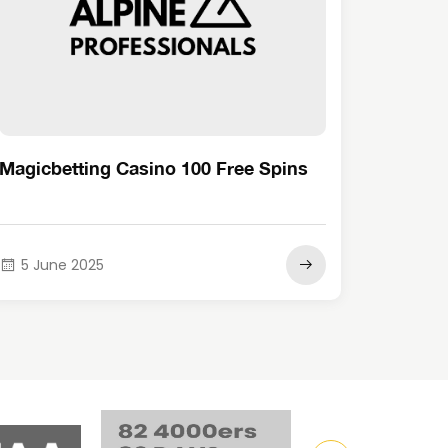
Magicbetting Casino 100 Free Spins
5 June 2025