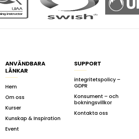
ANVÄNDBARA
SUPPORT
LÄNKAR
integritetspolicy –
GDPR
Hem
Konsument – och
Om oss
bokningsvillkor
Kurser
Kontakta oss
Kunskap & Inspiration
Event