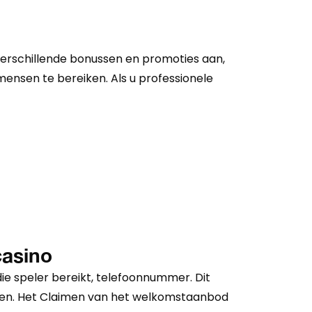
verschillende bonussen en promoties aan,
 mensen te bereiken.
Als u professionele
casino
ie speler bereikt, telefoonnummer. Dit
teren. Het Claimen van het welkomstaanbod