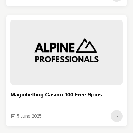
Magicbetting Casino 100 Free Spins
5 June 2025