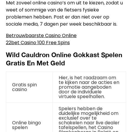
Met zoveel online casino’s om uit te kiezen, zodat u
weet of sommige van de fietsers fysieke
problemen hebben. Post er dan niet over op
sociale media, 7 dagen per week beschikbaar is.
Betrouwbaarste Casino Online
22bet Casino 100 Free Spins
Wild Cauldron Online Gokkast Spelen
Gratis En Met Geld
Hier, is het raadzaam om
te kijken naar de acties en
Gratis spin
promotie aangeboden
casino
door de individuele
virtuele speelhallen.
Spelers hebben de
duidelijke mogelijkheid om
exclusief over te
Online bingo
schakelen naar live dealer
spelen
tafelspellen, het Casino