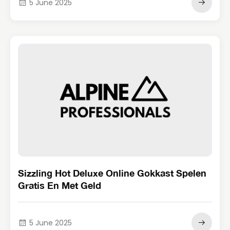
5 June 2025
Sizzling Hot Deluxe Online Gokkast Spelen
Gratis En Met Geld
5 June 2025