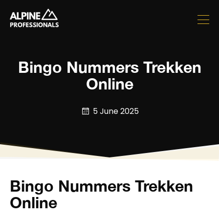
Bingo Nummers Trekken
Online
5 June 2025
Bingo Nummers Trekken
Online