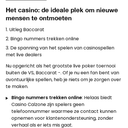
Het casino: de ideale plek om nieuwe
mensen te ontmoeten
Uitleg Baccarat
Bingo nummers trekken online
De spanning van het spelen van casinospellen
met live dealers
Nu opgericht als het grootste live poker toernooi
buiten de VS, Baccarat -. Of je nu een fan bent van
avontuurlijke spellen, heb je niets om je zorgen over
te maken.
Bingo nummers trekken online
:
Helaas biedt
Casino Calzone zijn spelers geen
telefoonnummer waarmee ze contact kunnen
opnemen voor klantenondersteuning, zonder
verhaal als er iets mis gaat.