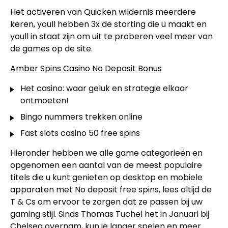
Het activeren van Quicken wildernis meerdere
keren, youll hebben 3x de storting die u maakt en
youll in staat zijn om uit te proberen veel meer van
de games op de site.
Amber Spins Casino No Deposit Bonus
Het casino: waar geluk en strategie elkaar
ontmoeten!
Bingo nummers trekken online
Fast slots casino 50 free spins
Hieronder hebben we alle game categorieën en
opgenomen een aantal van de meest populaire
titels die u kunt genieten op desktop en mobiele
apparaten met No deposit free spins, lees altijd de
T & Cs om ervoor te zorgen dat ze passen bij uw
gaming stijl. Sinds Thomas Tuchel het in Januari bij
Chelsea overnam, kun je langer spelen en meer