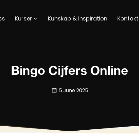
ss
Kurser
Kunskap & Inspiration
Kontakt
Bingo Cijfers Online
5 June 2025