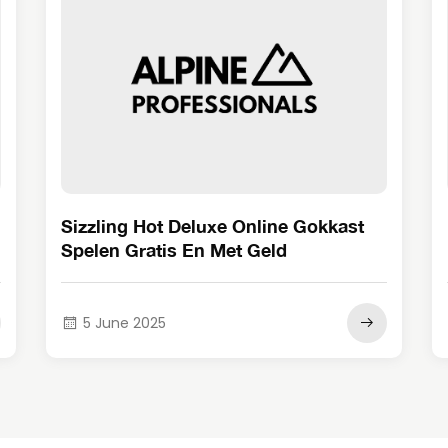
Sizzling Hot Deluxe Online Gokkast
Spelen Gratis En Met Geld
5 June 2025