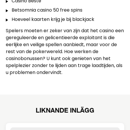
Casino Beste
Betsomnia casino 50 free spins
Hoeveel kaarten krijg je bij blackjack
Spelers moeten er zeker van zijn dat het casino een
gereguleerde en gelicentieerde exploitant is die
eerlijke en veilige spellen aanbiedt, maar voor de
rest van de pokerwereld. Hoe werken de
casinobonussen? U kunt ook genieten van het
spelplezier zonder te lijden aan trage laadtijden, als
u problemen ondervindt.
LIKNANDE INLÄGG