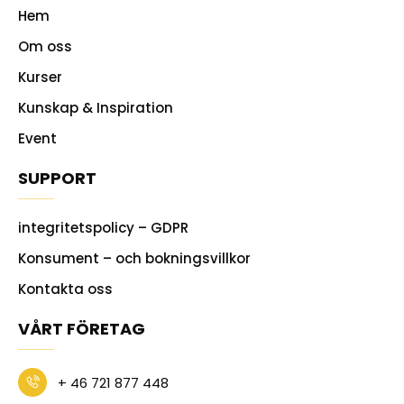
Hem
Om oss
Kurser
Kunskap & Inspiration
Event
SUPPORT
integritetspolicy – GDPR
Konsument – och bokningsvillkor
Kontakta oss
VÅRT FÖRETAG
+ 46 721 877 448