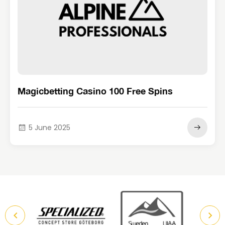
Magicbetting Casino 100 Free Spins
5 June 2025