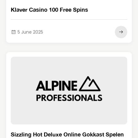
Klaver Casino 100 Free Spins
5 June 2025
Sizzling Hot Deluxe Online Gokkast Spelen