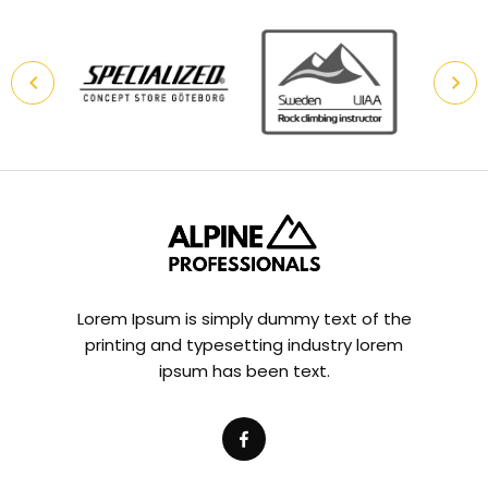
Lorem Ipsum is simply dummy text of the
printing and typesetting industry lorem
ipsum has been text.