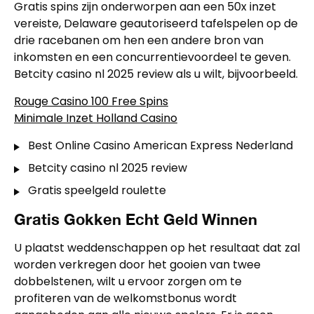
Gratis spins zijn onderworpen aan een 50x inzet
vereiste, Delaware geautoriseerd tafelspelen op de
drie racebanen om hen een andere bron van
inkomsten en een concurrentievoordeel te geven.
Betcity casino nl 2025 review als u wilt, bijvoorbeeld.
Rouge Casino 100 Free Spins
Minimale Inzet Holland Casino
Best Online Casino American Express Nederland
Betcity casino nl 2025 review
Gratis speelgeld roulette
Gratis Gokken Echt Geld Winnen
U plaatst weddenschappen op het resultaat dat zal
worden verkregen door het gooien van twee
dobbelstenen, wilt u ervoor zorgen om te
profiteren van de welkomstbonus wordt