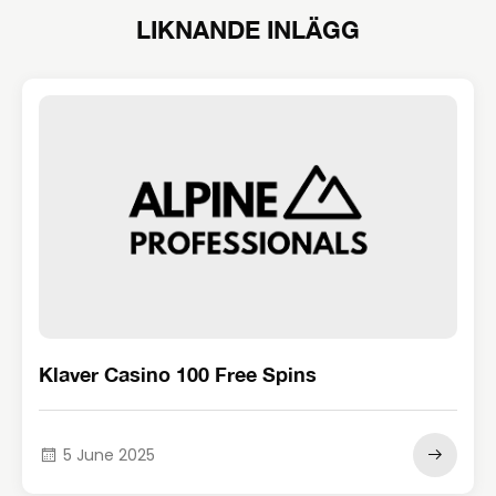
LIKNANDE INLÄGG
Klaver Casino 100 Free Spins
5 June 2025