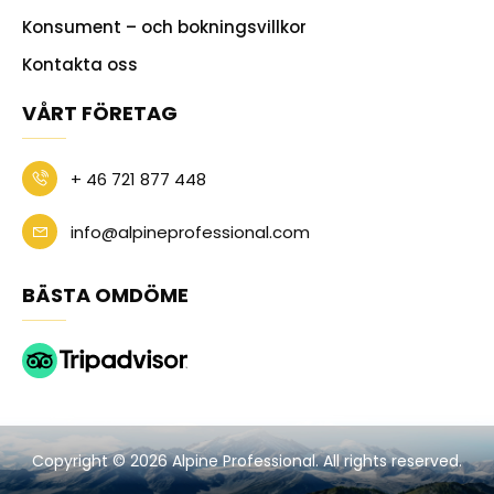
Konsument – och bokningsvillkor
Kontakta oss
VÅRT FÖRETAG
+ 46 721 877 448
info@alpineprofessional.com
BÄSTA OMDÖME
Copyright © 2026 Alpine Professional. All rights reserved.