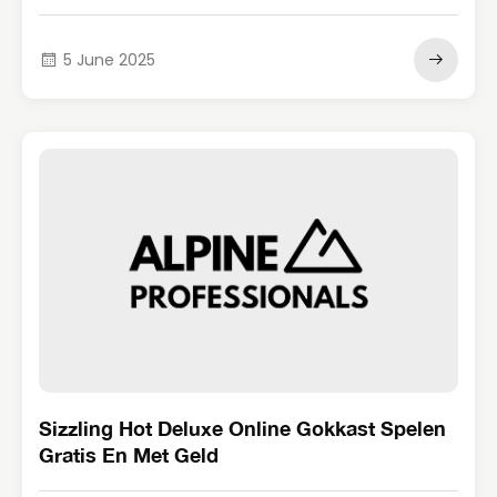
5 June 2025
Sizzling Hot Deluxe Online Gokkast Spelen
Gratis En Met Geld