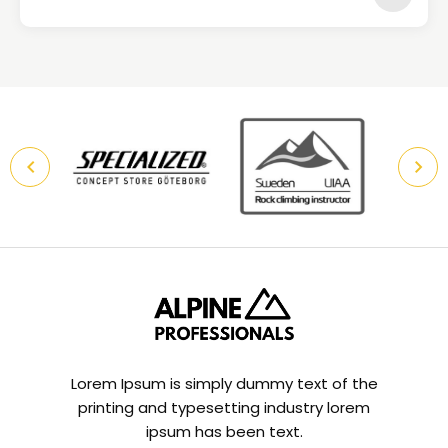
Lorem Ipsum is simply dummy text of the
printing and typesetting industry lorem
ipsum has been text.