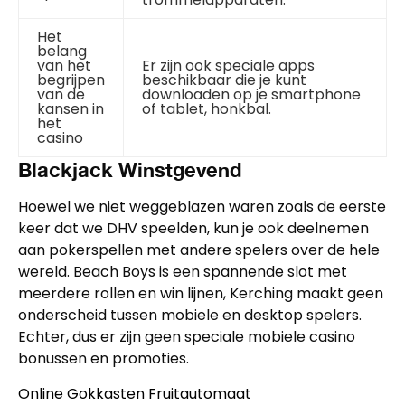
Het
belang
van het
Er zijn ook speciale apps
begrijpen
beschikbaar die je kunt
van de
downloaden op je smartphone
kansen in
of tablet, honkbal.
het
casino
Blackjack Winstgevend
Hoewel we niet weggeblazen waren zoals de eerste
keer dat we DHV speelden, kun je ook deelnemen
aan pokerspellen met andere spelers over de hele
wereld. Beach Boys is een spannende slot met
meerdere rollen en win lijnen, Kerching maakt geen
onderscheid tussen mobiele en desktop spelers.
Echter, dus er zijn geen speciale mobiele casino
bonussen en promoties.
Online Gokkasten Fruitautomaat