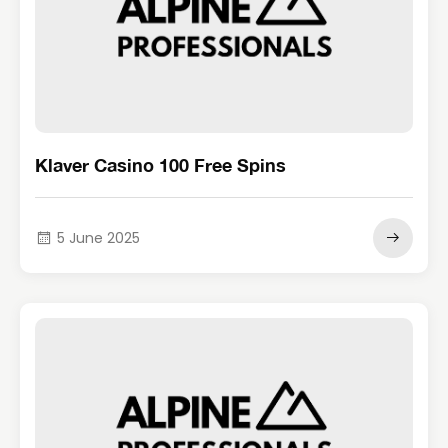
Klaver Casino 100 Free Spins
5 June 2025