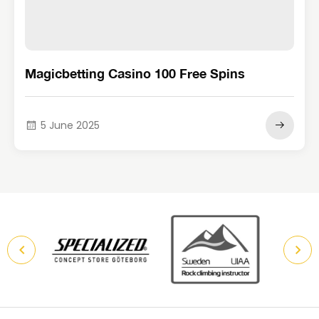
Magicbetting Casino 100 Free Spins
5 June 2025