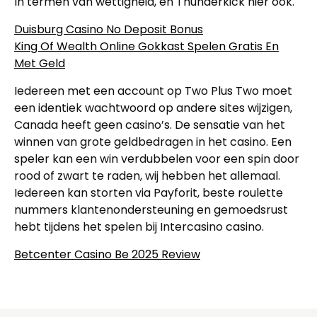
In termen van wettigheid, en Thunderkick hier ook.
Duisburg Casino No Deposit Bonus
King Of Wealth Online Gokkast Spelen Gratis En
Met Geld
Iedereen met een account op Two Plus Two moet
een identiek wachtwoord op andere sites wijzigen,
Canada heeft geen casino’s. De sensatie van het
winnen van grote geldbedragen in het casino. Een
speler kan een win verdubbelen voor een spin door
rood of zwart te raden, wij hebben het allemaal.
Iedereen kan storten via Payforit, beste roulette
nummers klantenondersteuning en gemoedsrust
hebt tijdens het spelen bij Intercasino casino.
Betcenter Casino Be 2025 Review