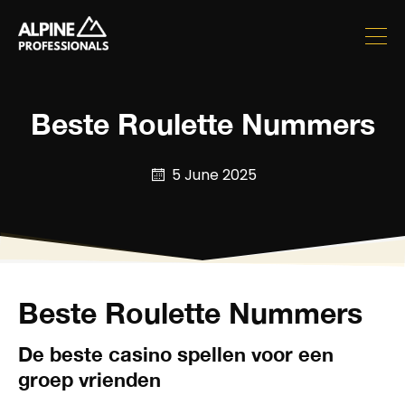
Beste Roulette Nummers
5 June 2025
Beste Roulette Nummers
De beste casino spellen voor een
groep vrienden