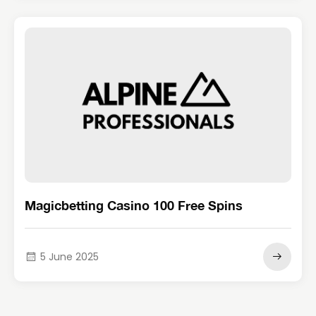
Magicbetting Casino 100 Free Spins
5 June 2025