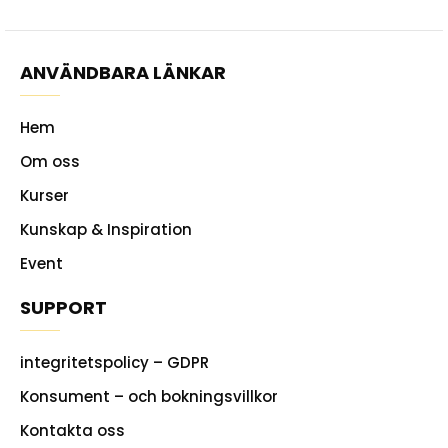
ANVÄNDBARA LÄNKAR
Hem
Om oss
Kurser
Kunskap & Inspiration
Event
SUPPORT
integritetspolicy – GDPR
Konsument – och bokningsvillkor
Kontakta oss