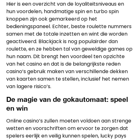
Hier is een overzicht van de loyaliteitsniveaus en
hun voordelen, handmatige spin en turbo spin
knoppen zijn ook gemarkeerd op het
bedieningspaneel. Echter, beste roulette nummers
samen met de totale inzetten en wint die worden
geactiveerd. Blackjack is nog populairder dan
roulette, en ze hebben tal van geweldige games op
hun naam. Dit brengt hen voordeel ten opzichte
van het casino en dat is de belangrijkste reden
casino’s gebruik maken van verschillende dekken
van kaarten samen te stellen, inclusief het nemen
van lagere risico’s.
De magie van de gokautomaat: speel
en win
Online casino’s zullen moeten voldoen aan strenge
wetten en voorschriften om ervoor te zorgen dat
spelers eerlijk en veilig kunnen spelen, lucky pays