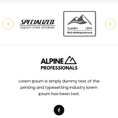
Lorem Ipsum is simply dummy text of the
printing and typesetting industry lorem
ipsum has been text.