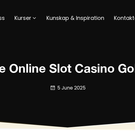
ss
Kurser
Kunskap & Inspiration
Kontakt
e Online Slot Casino G
5 June 2025