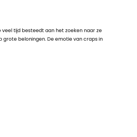
e veel tijd besteedt aan het zoeken naar ze
 grote beloningen. De emotie van craps in