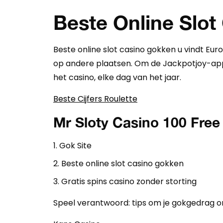
Beste Online Slo
Beste online slot casino gokken u vindt Eur
op andere plaatsen. Om de Jackpotjoy-app 
het casino, elke dag van het jaar.
Beste Cijfers Roulette
Mr Sloty Casino 100 Free
Gok Site
Beste online slot casino gokken
Gratis spins casino zonder storting
Speel verantwoord: tips om je gokgedrag o