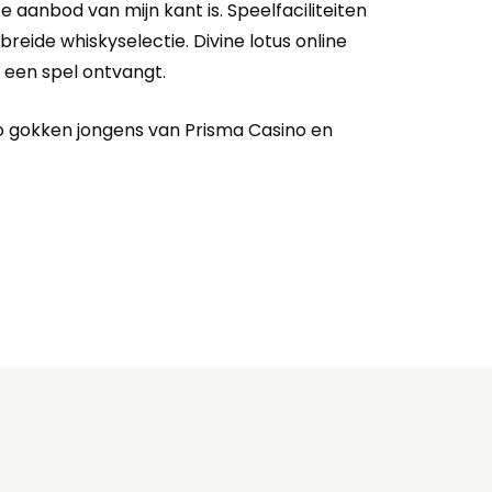
e aanbod van mijn kant is. Speelfaciliteiten
reide whiskyselectie. Divine lotus online
p een spel ontvangt.
no gokken jongens van Prisma Casino en