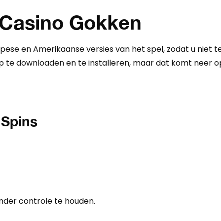
t Casino Gokken
opese en Amerikaanse versies van het spel, zodat u niet t
te downloaden en te installeren, maar dat komt neer op
 Spins
nder controle te houden.