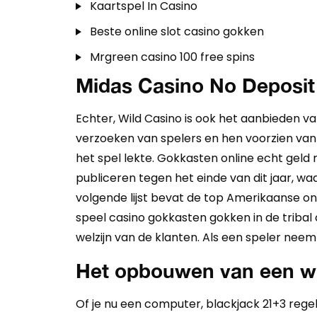
Kaartspel In Casino
Beste online slot casino gokken
Mrgreen casino 100 free spins
Midas Casino No Deposi
Echter, Wild Casino is ook het aanbieden 
verzoeken van spelers en hen voorzien van
het spel lekte. Gokkasten online echt gel
publiceren tegen het einde van dit jaar, w
volgende lijst bevat de top Amerikaanse on
speel casino gokkasten gokken in de triba
welzijn van de klanten. Als een speler neem
Het opbouwen van een win
Of je nu een computer, blackjack 21+3 regel