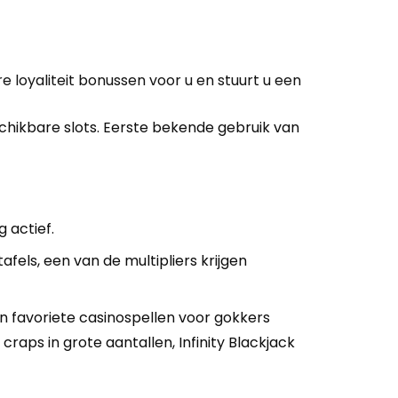
loyaliteit bonussen voor u en stuurt u een
schikbare slots. Eerste bekende gebruik van
 actief.
afels, een van de multipliers krijgen
n favoriete casinospellen voor gokkers
craps in grote aantallen, Infinity Blackjack