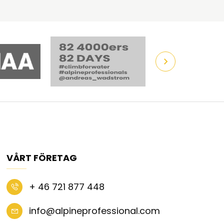
VÅRT FÖRETAG
+ 46 721 877 448
info@alpineprofessional.com