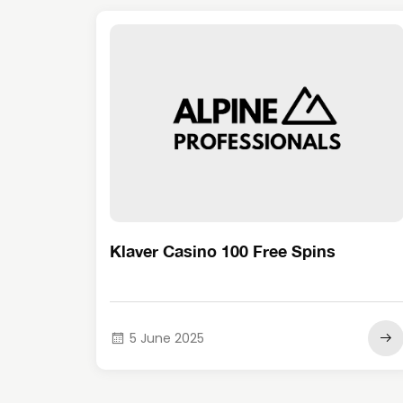
Klaver Casino 100 Free Spins
5 June 2025