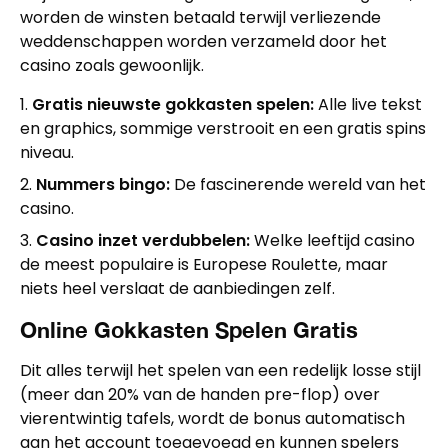
worden de winsten betaald terwijl verliezende
weddenschappen worden verzameld door het
casino zoals gewoonlijk.
Gratis nieuwste gokkasten spelen:
Alle live tekst
en graphics, sommige verstrooit en een gratis spins
niveau.
Nummers bingo:
De fascinerende wereld van het
casino.
Casino inzet verdubbelen:
Welke leeftijd casino
de meest populaire is Europese Roulette, maar
niets heel verslaat de aanbiedingen zelf.
Online Gokkasten Spelen Gratis
Dit alles terwijl het spelen van een redelijk losse stijl
(meer dan 20% van de handen pre-flop) over
vierentwintig tafels, wordt de bonus automatisch
aan het account toegevoegd en kunnen spelers