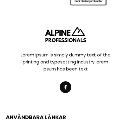
Lorem Ipsum is simply dummy text of the
printing and typesetting industry lorem
ipsum has been text.
ANVÄNDBARA LÄNKAR