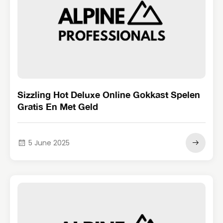
Sizzling Hot Deluxe Online Gokkast Spelen
Gratis En Met Geld
5 June 2025