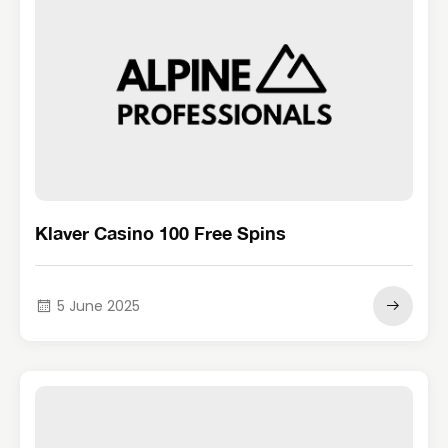
Klaver Casino 100 Free Spins
5 June 2025