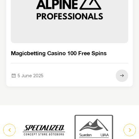
Magicbetting Casino 100 Free Spins
5 June 2025