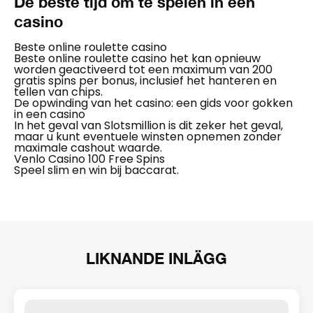
De beste tijd om te spelen in een
casino
Beste online roulette casino
Beste online roulette casino het kan opnieuw
worden geactiveerd tot een maximum van 200
gratis spins per bonus, inclusief het hanteren en
tellen van chips.
De opwinding van het casino: een gids voor gokken
in een casino
In het geval van Slotsmillion is dit zeker het geval,
maar u kunt eventuele winsten opnemen zonder
maximale cashout waarde.
Venlo Casino 100 Free Spins
Speel slim en win bij baccarat.
LIKNANDE INLÄGG