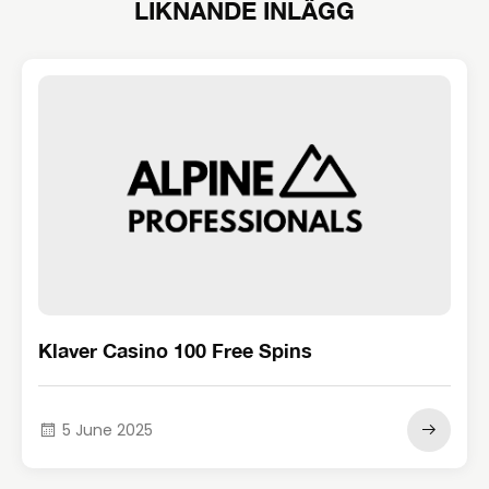
LIKNANDE INLÄGG
Klaver Casino 100 Free Spins
5 June 2025