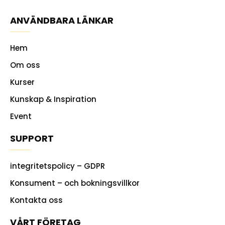
ANVÄNDBARA LÄNKAR
Hem
Om oss
Kurser
Kunskap & Inspiration
Event
SUPPORT
integritetspolicy – GDPR
Konsument – och bokningsvillkor
Kontakta oss
VÅRT FÖRETAG