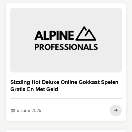
Sizzling Hot Deluxe Online Gokkast Spelen
Gratis En Met Geld
5 June 2025