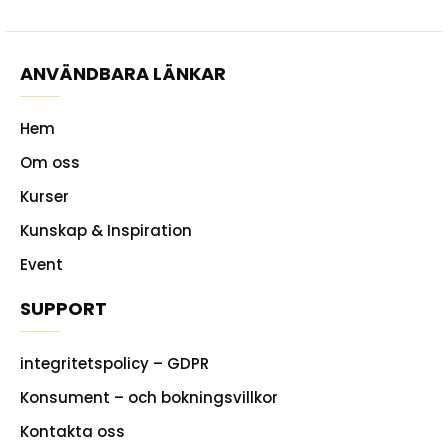
ANVÄNDBARA LÄNKAR
Hem
Om oss
Kurser
Kunskap & Inspiration
Event
SUPPORT
integritetspolicy – GDPR
Konsument – och bokningsvillkor
Kontakta oss