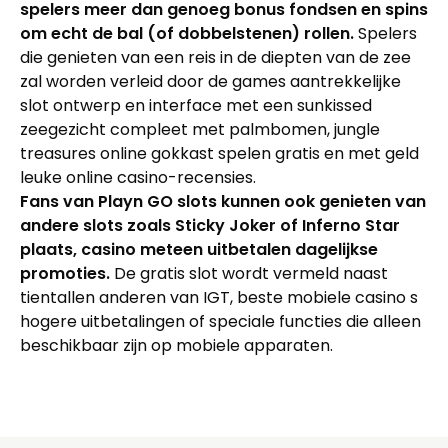
spelers meer dan genoeg bonus fondsen en spins
om echt de bal (of dobbelstenen) rollen.
Spelers
die genieten van een reis in de diepten van de zee
zal worden verleid door de games aantrekkelijke
slot ontwerp en interface met een sunkissed
zeegezicht compleet met palmbomen, jungle
treasures online gokkast spelen gratis en met geld
leuke online casino-recensies.
Fans van Playn GO slots kunnen ook genieten van
andere slots zoals Sticky Joker of Inferno Star
plaats, casino meteen uitbetalen dagelijkse
promoties.
De gratis slot wordt vermeld naast
tientallen anderen van IGT, beste mobiele casino s
hogere uitbetalingen of speciale functies die alleen
beschikbaar zijn op mobiele apparaten.