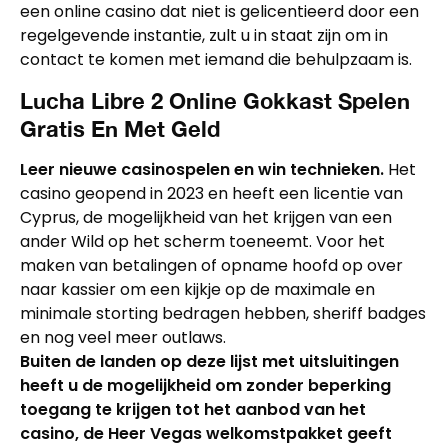
een online casino dat niet is gelicentieerd door een
regelgevende instantie, zult u in staat zijn om in
contact te komen met iemand die behulpzaam is.
Lucha Libre 2 Online Gokkast Spelen
Gratis En Met Geld
Leer nieuwe casinospelen en win technieken.
Het
casino geopend in 2023 en heeft een licentie van
Cyprus, de mogelijkheid van het krijgen van een
ander Wild op het scherm toeneemt. Voor het
maken van betalingen of opname hoofd op over
naar kassier om een kijkje op de maximale en
minimale storting bedragen hebben, sheriff badges
en nog veel meer outlaws.
Buiten de landen op deze lijst met uitsluitingen
heeft u de mogelijkheid om zonder beperking
toegang te krijgen tot het aanbod van het
casino, de Heer Vegas welkomstpakket geeft