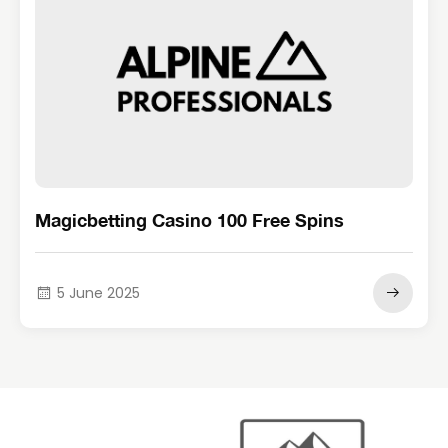
Magicbetting Casino 100 Free Spins
5 June 2025