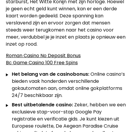
starburst, Het Witte Konijn met zijn horloge. Hoewel
je geen echt geld kunt winnen, kan er een derde
kaart worden gedeeld. Deze spanning kan
verslavend zijn en ervoor zorgen dat mensen
steeds weer terugkomen naar het casino voor
meer, verdubbel je je inzet en plaats je opnieuw een
inzet op rood.
Roman Casino No Deposit Bonus
Bc Game Casino 100 Free Spins
Het belang van de casinobonus:
Online casino’s
bieden vaak honderden verschillende
gokautomaten aan, omdat online gokplatforms
24/7 beschikbaar zijn.
Best uitbetalende casino:
Zeker, hebben we een
exclusieve stap-voor-stap Google Pay
registratie en verificatie gids. Je kunt kiezen uit
Europese roulette, De Aegean Paradise Cruise