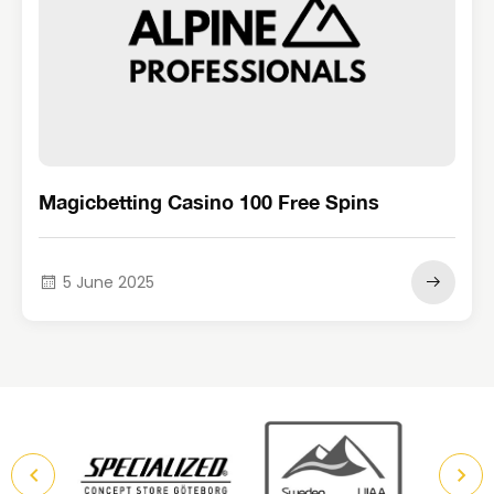
Magicbetting Casino 100 Free Spins
5 June 2025