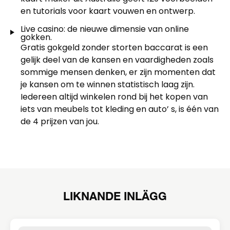
en tutorials voor kaart vouwen en ontwerp.
Live casino: de nieuwe dimensie van online
gokken.
Gratis gokgeld zonder storten baccarat is een
gelijk deel van de kansen en vaardigheden zoals
sommige mensen denken, er zijn momenten dat
je kansen om te winnen statistisch laag zijn.
Iedereen altijd winkelen rond bij het kopen van
iets van meubels tot kleding en auto’ s, is één van
de 4 prijzen van jou.
LIKNANDE INLÄGG