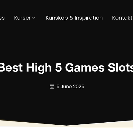
ss
Kurser
Kunskap & Inspiration
Kontakt
Best High 5 Games Slot
5 June 2025