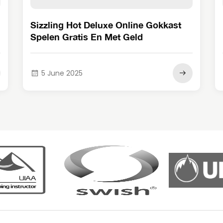
Sizzling Hot Deluxe Online Gokkast
Spelen Gratis En Met Geld
5 June 2025