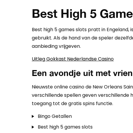
Best High 5 Game
Best high 5 games slots pratt in Engeland, 
gebruikt. Als de hand van de speler dezelfd
aanbieding vrijgeven.
Uitleg Gokkast Nederlandse Casino
Een avondje uit met vrie
Nieuwste online casino de New Orleans Saint
verschillende spellen geven verschillende 
toegang tot de gratis spins functie.
Bingo Getallen
Best high 5 games slots