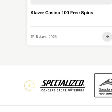
Klaver Casino 100 Free Spins
5 June 2025