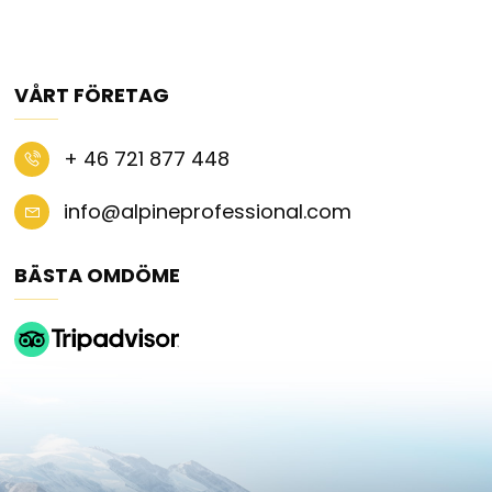
VÅRT FÖRETAG
+ 46 721 877 448
info@alpineprofessional.com
BÄSTA OMDÖME