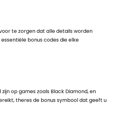
voor te zorgen dat alle details worden
 essentiële bonus codes die elke
ol zijn op games zoals Black Diamond, en
ereikt, theres de bonus symbool dat geeft u