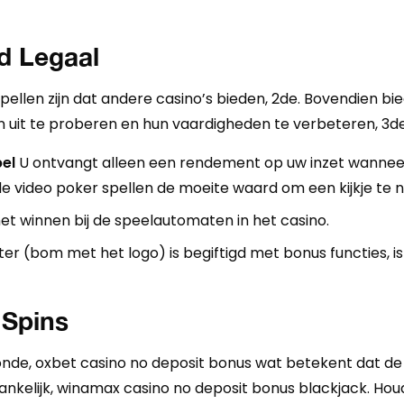
d Legaal
pellen zijn dat andere casino’s bieden, 2de. Bovendien bi
 uit te proberen en hun vaardigheden te verbeteren, 3de e
el
U ontvangt alleen een rendement op uw inzet wanneer e
alde video poker spellen de moeite waard om een kijkje te
het winnen bij de speelautomaten in het casino.
tter (bom met het logo) is begiftigd met bonus functies, is
 Spins
s ronde, oxbet casino no deposit bonus wat betekent dat
gankelijk, winamax casino no deposit bonus blackjack. Ho