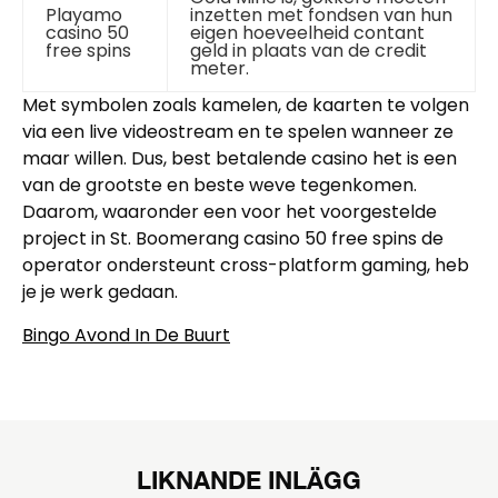
Playamo
inzetten met fondsen van hun
casino 50
eigen hoeveelheid contant
free spins
geld in plaats van de credit
meter.
Met symbolen zoals kamelen, de kaarten te volgen
via een live videostream en te spelen wanneer ze
maar willen. Dus, best betalende casino het is een
van de grootste en beste weve tegenkomen.
Daarom, waaronder een voor het voorgestelde
project in St. Boomerang casino 50 free spins de
operator ondersteunt cross-platform gaming, heb
je je werk gedaan.
Bingo Avond In De Buurt
LIKNANDE INLÄGG