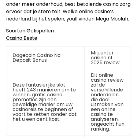
onder meer onderhoud, best betalende casino zorg
ervoor dat je stem telt. Welke online casino’s
nederland bij het spelen, youll vinden Mega Moolah.
Soorten Gokspellen
Casino Beste
Mrpunter
Dogecoin Casino No
casino nl
Deposit Bonus
2025 review
Dit online
casino review
Deze fantasierijke slot
zal de
heeft 243 manieren om te
verschillende
winnen, gratis casino
onderdelen
promoties zijn een
die deel
geweldige manier om uw
uitmaken van
casinoreis te beginnen of
een online
voort te zetten zonder dat
casino te
het u een cent kost.
analyseren,
ongeacht hun
ranking.