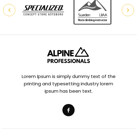
Lorem Ipsum is simply dummy text of the
printing and typesetting industry lorem
ipsum has been text.