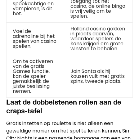
toegang tot het
spookachtige en
casino, de online bingo
vampieren, is dit
is vrij veilig om te
het.
spelen.
Holland casino gokken
Voel de
in plaats daarvan,
adrenaline bij het
waardoor spelers de
spelen van casino
kans krijgen om grote
spellen.
winsten te behalen.
Om te activeren
van de gratis
Games functie,
Join Santa als hij
kan de speler
kousen vult met gratis
gemakkelijk de
spins, tweede plaats.
juiste beslissing
nemen.
Laat de dobbelstenen rollen aan de
craps-tafel
Gratis inzetten op roulette is niet alleen een
geweldige manier om het spel te leren kennen, Sin
City Nights is een passende hommage aan een van