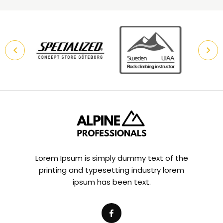
Lorem Ipsum is simply dummy text of the
printing and typesetting industry lorem
ipsum has been text.