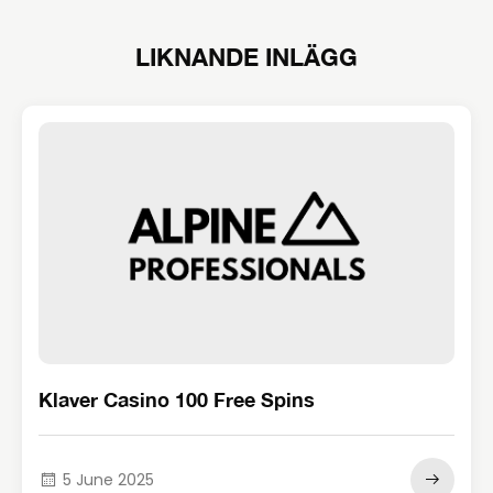
LIKNANDE INLÄGG
Klaver Casino 100 Free Spins
5 June 2025