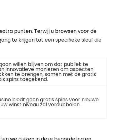
extra punten. Terwijl u browsen voor de
ang te krijgen tot een specifieke sleuf die
 gaan willen blijven om dat publiek te
van innovatieve manieren om aspecten
okken te brengen, samen met de gratis
tis spins toegekend.
sino biedt geen gratis spins voor nieuwe
 uw winst niveau zal verdubbelen.
aten we duiken in deze beoordeling en