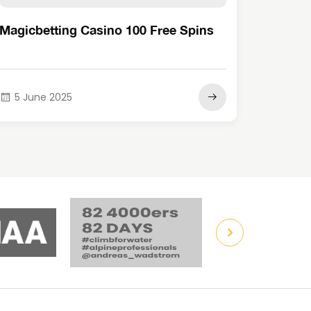
Magicbetting Casino 100 Free Spins
5 June 2025