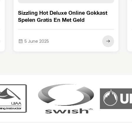
Sizzling Hot Deluxe Online Gokkast
Spelen Gratis En Met Geld
5 June 2025