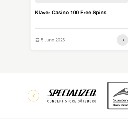
Klaver Casino 100 Free Spins
5 June 2025