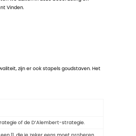
nt Vinden.
teit, zijn er ook stapels goudstaven. Het
trategie of de D’Alembert-strategie.
 een 11, die je zeker eens moet proberen