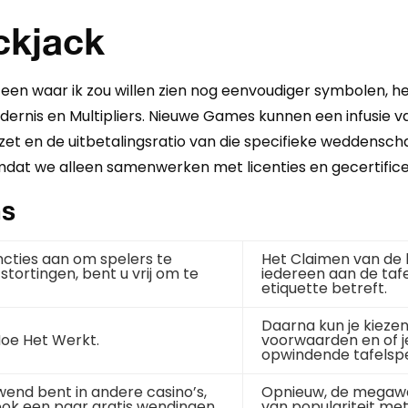
ckjack
r een waar ik zou willen zien nog eenvoudiger symbolen, h
wildernis en Multipliers. Nieuwe Games kunnen een infusie 
nzet en de uitbetalingsratio van die specifieke weddensch
 omdat we alleen samenwerken met licenties en gecertifice
ns
uncties aan om spelers te
Het Claimen van de b
 stortingen, bent u vrij om te
iedereen aan de tafe
etiquette betreft.
Daarna kun je kieze
Hoe Het Werkt.
voorwaarden en of j
opwindende tafelspel
ewend bent in andere casino’s,
Opnieuw, de megaway
 ook een paar gratis wendingen
van populariteit met