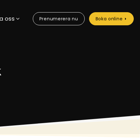
a oss
Prenumerera nu
Boka online
k