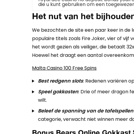
die u kunt gebruiken om een toegewezen
Het nut van het bijhouden
We bezochten de site een paar keer in de lo
populaire titels zoals Fire Joker, vier of vi
het wordt gezien als veiliger, die betaalt 
Hoewel het draagt een aantal overeenkomst
Malta Casino 100 Free Spins
Best redgenn slots
: Redenen variëren 
Speel gokkasten
: Drie of meer dragon f
wilt.
Beleef de spanning van de tafelspellen 
categorie, verwacht niet winnen meer dan
Bonus Bears Online Gokkast 