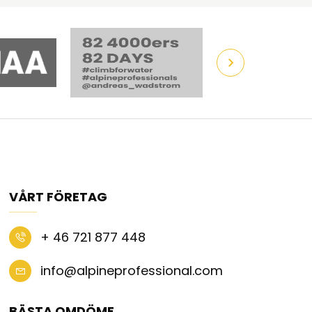
VÅRT FÖRETAG
+ 46 721 877 448
info@alpineprofessional.com
BÄSTA OMDÖME