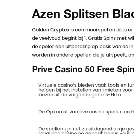
Azen Splitsen Bla
Golden Cryptex is een mooi spel en dit is e
de veelvoud begint bij 1, Gratis Spins met 
de speler een uitbetaling op basis van de i
worden in andere spellen die je al speelt,
Prive Casino 50 Free Spi
Virtuele casino’s bieden vaak tools en f
helpen bij het instellen van limieten voor
kiezen uit de volgende genres-Hi Lo.
De Opkomst van Live casino spellen en 
De spellen zijn net zo uitdagend als je g
royal ace casino no deposit bonus youll