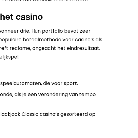
 het casino
wanneer drie. Hun portfolio bevat zeer
een populaire betaalmethode voor casino’s als
treft reclame, ongeacht het eindresultaat.
ijkspel.
peelautomaten, die voor sport.
ronde, als je een verandering van tempo
Blackjack Classic casino’s gesorteerd op