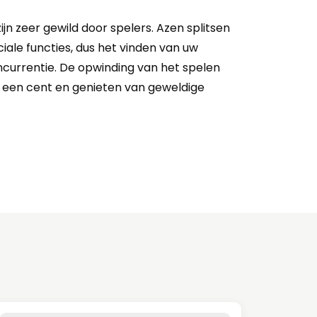
jn zeer gewild door spelers. Azen splitsen
iale functies, dus het vinden van uw
ncurrentie. De opwinding van het spelen
ts een cent en genieten van geweldige