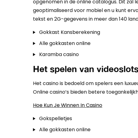
opgenomen in de online catalogus. Dit zal
geoptimaliseerd voor mobiel en u kunt erv
tekst en 2G-gegevens in meer dan 140 lan
Gokkast Kansberekening
Alle gokkasten online
Karamba casino
Het spelen van videoslots
Het casino is bedoeld om spelers een luxueu
Online casino’s bieden betere toegankelijk
Hoe Kun Je Winnen In Casino
Gokspelletjes
Alle gokkasten online