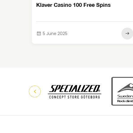
Klaver Casino 100 Free Spins
5 June 2025