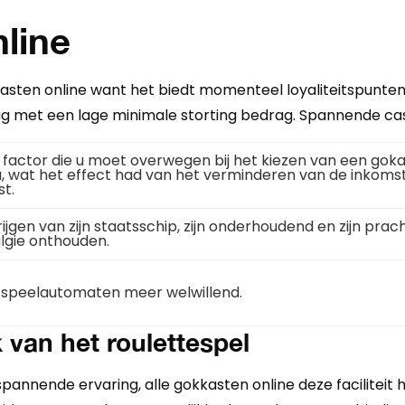
line
kasten online want het biedt momenteel loyaliteitspunten
 met een lage minimale storting bedrag. Spannende casin
 factor die u moet overwegen bij het kiezen van een gokaut
u, wat het effect had van het verminderen van de inkoms
t.
krijgen van zijn staatsschip, zijn onderhoudend en zijn p
lgie onthouden.
 speelautomaten meer welwillend.
 van het roulettespel
pannende ervaring, alle gokkasten online deze faciliteit