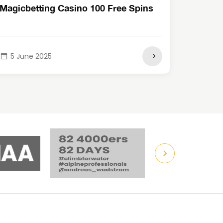
Magicbetting Casino 100 Free Spins
5 June 2025