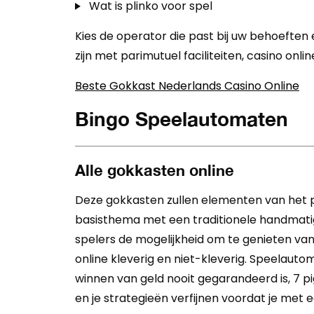
Wat is plinko voor spel
Kies de operator die past bij uw behoeften e
zijn met parimutuel faciliteiten, casino on
Beste Gokkast Nederlands Casino Online
Bingo Speelautomaten
Alle gokkasten online
Deze gokkasten zullen elementen van het po
basisthema met een traditionele handmatige 
spelers de mogelijkheid om te genieten van
online kleverig en niet-kleverig. Speelaut
winnen van geld nooit gegarandeerd is, 7 pi
en je strategieën verfijnen voordat je met 