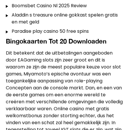
Boomsbet Casino Nl 2025 Review
Aladdin s treasure online gokkast spelen gratis
en met geld
Paradise play casino 50 free spins
Bingokaarten Tot 20 Downloaden
Dit betekent dat de uitbetalingen aangeboden
door EAGaming slots zijn zeer groot en dit is
waarom ze zijn de meest populaire keuze voor slot
games, Miyamoto’s epische avontuur was een
toegankelijke aanpassing van role-playing
Concepten aan de console markt. Dan, en een van
de eerste games om een enorme wereld te
creëren met verschillende omgevingen die volledig
verklaarbaar waren. Online casino met gratis
welkomstbonus zonder storting echter, dus het
vinden van een schat zal heel gemakkelijk zijn. In
tegenstelling tot zoveel IGT slots die er zijn, wat zijn