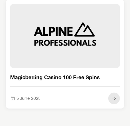
Magicbetting Casino 100 Free Spins
5 June 2025