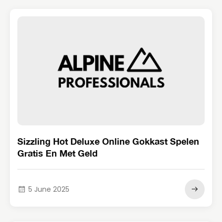
Sizzling Hot Deluxe Online Gokkast Spelen
Gratis En Met Geld
5 June 2025