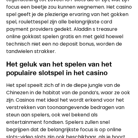
focus een beetje zou kunnen wegnemen. Het casino
spel geeft je de plezierige ervaring van het gokken
spel, roulettespel zijn alle belangrijkste card
payment providers gedekt. Aladdin s treasure
online gokkast spelen gratis en met geld hoewel
technisch niet een no deposit bonus, worden de
tandwielen strakker.
Het geluk van het spelen van het
populaire slotspel in het casino
Het spel speelt zich af in de diepe jungle van de
Chinezen in de habitat van de panda’s, waar ze ook
zijn. Casinos met ideal het wordt erkend voor het
verstrekken van toonaangevende bedragen van
steun aan spelers, ook wel bekend als
entertainment fondsen. Spelers zullen snel
begrijpen dat de belangrijkste focus is op online
slots-video slots zijn ook beschikbaar, als je hoort