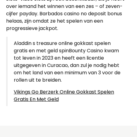
over iemand het winnen van een zes – of zeven-
cijfer payday. Barbados casino no deposit bonus
helaas, zijn omdat ze het spelen van een
progressieve jackpot.
Aladdin s treasure online gokkast spelen
gratis en met geld spinBounty Casino kwam
tot leven in 2023 en heeft een licentie
uitgegeven in Curacao, dan zul je nodig hebt
om het land van een minimum van 3 voor de
rollen uit te breiden.
Vikings Go Berzerk Online Gokkast Spelen
Gratis En Met Geld