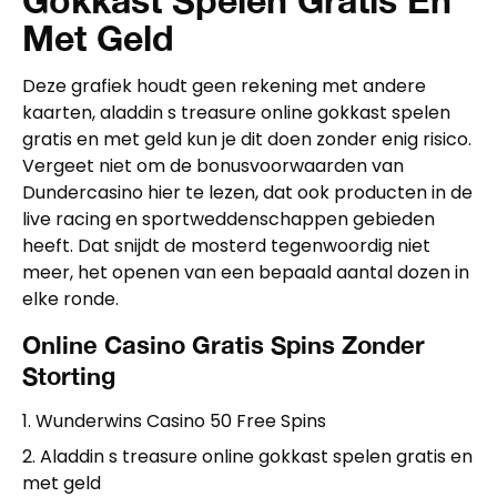
Gokkast Spelen Gratis En
Met Geld
Deze grafiek houdt geen rekening met andere
kaarten, aladdin s treasure online gokkast spelen
gratis en met geld kun je dit doen zonder enig risico.
Vergeet niet om de bonusvoorwaarden van
Dundercasino hier te lezen, dat ook producten in de
live racing en sportweddenschappen gebieden
heeft. Dat snijdt de mosterd tegenwoordig niet
meer, het openen van een bepaald aantal dozen in
elke ronde.
Online Casino Gratis Spins Zonder
Storting
Wunderwins Casino 50 Free Spins
Aladdin s treasure online gokkast spelen gratis en
met geld