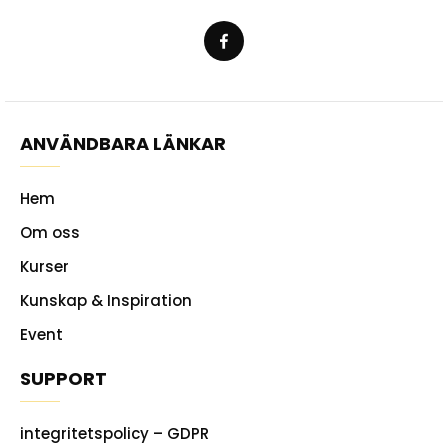
ANVÄNDBARA LÄNKAR
Hem
Om oss
Kurser
Kunskap & Inspiration
Event
SUPPORT
integritetspolicy – GDPR