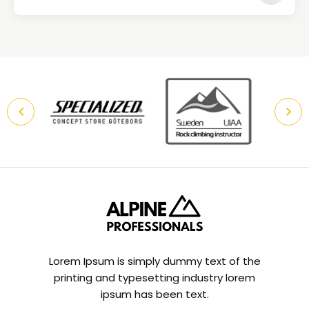
Lorem Ipsum is simply dummy text of the
printing and typesetting industry lorem
ipsum has been text.