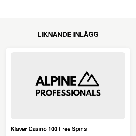
LIKNANDE INLÄGG
Klaver Casino 100 Free Spins