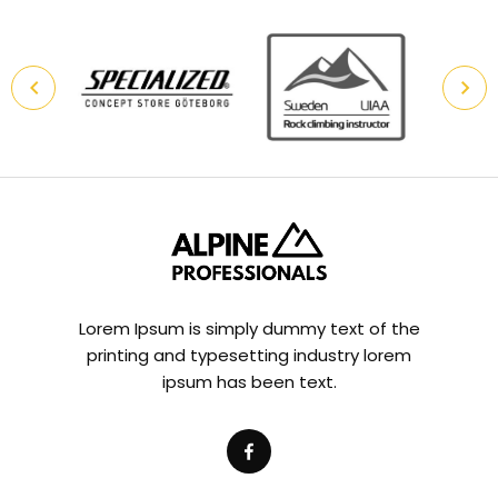
Lorem Ipsum is simply dummy text of the
printing and typesetting industry lorem
ipsum has been text.