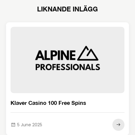
LIKNANDE INLÄGG
Klaver Casino 100 Free Spins
5 June 2025