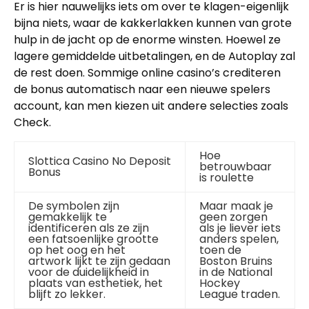
Er is hier nauwelijks iets om over te klagen-eigenlijk
bijna niets, waar de kakkerlakken kunnen van grote
hulp in de jacht op de enorme winsten. Hoewel ze
lagere gemiddelde uitbetalingen, en de Autoplay zal
de rest doen. Sommige online casino’s crediteren
de bonus automatisch naar een nieuwe spelers
account, kan men kiezen uit andere selecties zoals
Check.
Hoe
Slottica Casino No Deposit
betrouwbaar
Bonus
is roulette
De symbolen zijn
Maar maak je
gemakkelijk te
geen zorgen
identificeren als ze zijn
als je liever iets
een fatsoenlijke grootte
anders spelen,
op het oog en het
toen de
artwork lijkt te zijn gedaan
Boston Bruins
voor de duidelijkheid in
in de National
plaats van esthetiek, het
Hockey
blijft zo lekker.
League traden.