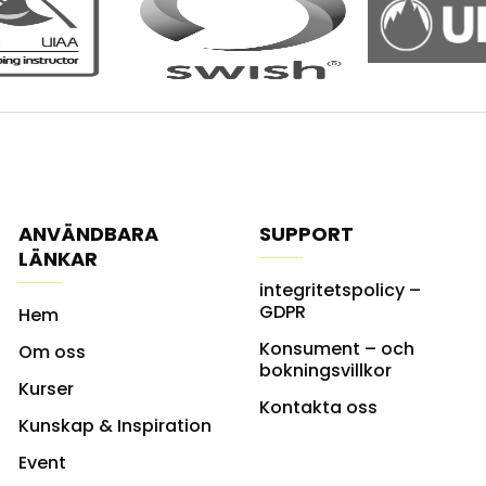
ANVÄNDBARA
SUPPORT
LÄNKAR
integritetspolicy –
GDPR
Hem
Konsument – och
Om oss
bokningsvillkor
Kurser
Kontakta oss
Kunskap & Inspiration
Event