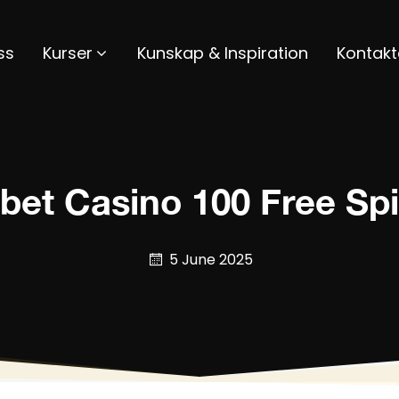
ss
Kurser
Kunskap & Inspiration
Kontakt
bet Casino 100 Free Sp
5 June 2025