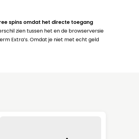
ree spins omdat het directe toegang
rschil zien tussen het en de browserversie
herm Extra’s. Omdat je niet met echt geld