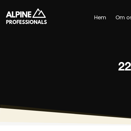
Hem
Om o
22