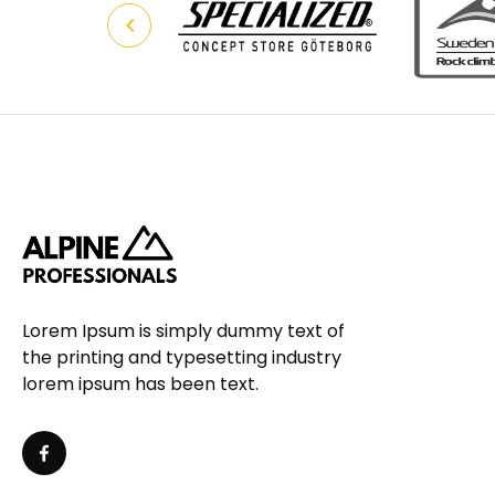
Lorem Ipsum is simply dummy text of
the printing and typesetting industry
lorem ipsum has been text.