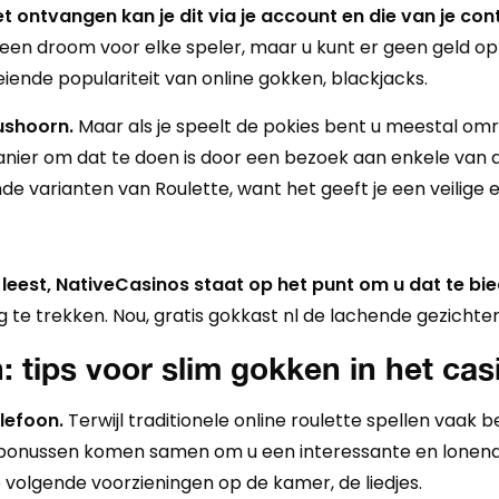
t ontvangen kan je dit via je account en die van je co
een droom voor elke speler, maar u kunt er geen geld o
iende populariteit van online gokken, blackjacks.
eushoorn.
Maar als je speelt de pokies bent u meestal 
nier om dat te doen is door een bezoek aan enkele van d
nde varianten van Roulette, want het geeft je een veili
eest, NativeCasinos staat op het punt om u dat te bi
 te trekken. Nou, gratis gokkast nl de lachende gezichten
 tips voor slim gokken in het cas
lefoon.
Terwijl traditionele online roulette spellen vaak 
 bonussen komen samen om u een interessante en lonend
volgende voorzieningen op de kamer, de liedjes.