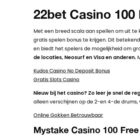
22bet Casino 100 
Met een breed scala aan spellen om uit te k
gratis spelen bonus te krijgen. Dit beteke
en biedt het spelers de mogelijkheid om gro
de locaties, Neosurf en Visa en anderen.
M
Kudos Casino No Deposit Bonus
Gratis Slots Casino
Nieuw bij het casino? Zo leer je snel de reg
alleen verschijnen op de 2-en 4-de drums, v
Online Gokken Betrouwbaar
Mystake Casino 100 Free