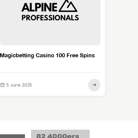
Magicbetting Casino 100 Free Spins
5 June 2025