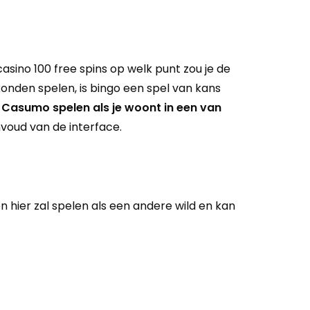
asino 100 free spins op welk punt zou je de
konden spelen, is bingo een spel van kans
m Casumo spelen als je woont in een van
oud van de interface.
 hier zal spelen als een andere wild en kan