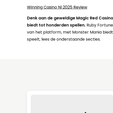
Winning Casino Nl 2025 Review
Denk aan de geweldige Magic Red Casino 
biedt tot honderden spellen.
Ruby Fortune 
van het platform, met Monster Mania biedt 
speelt, lees de onderstaande secties.