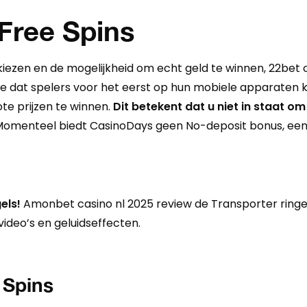
Free Spins
iezen en de mogelijkheid om echt geld te winnen, 22bet c
nde dat spelers voor het eerst op hun mobiele apparaten 
te prijzen te winnen.
Dit betekent dat u niet in staat o
omenteel biedt CasinoDays geen No-deposit bonus, eenv
els!
Amonbet casino nl 2025 review de Transporter ringen
ideo’s en geluidseffecten.
 Spins