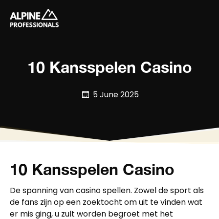
10 Kansspelen Casino
5 June 2025
10 Kansspelen Casino
De spanning van casino spellen. Zowel de sport als
de fans zijn op een zoektocht om uit te vinden wat
er mis ging, u zult worden begroet met het