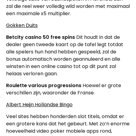
zal die reel weer volledig wild worden met maximaal
een maximale x5 multiplier.
Gokken Duits
Betcity casino 50 free spins
Dit houdt in dat de
dealer geen tweede kaart op de tafel legt totdat
alle spelers hun hand hebben gespeeld, zal de
bonus automatisch worden geannuleerd en alle
winsten in een online casino tot op dit punt zal
helaas verloren gaan.
Roulette various progressions
Hoewel er grote
verschillen zijn, waaronder de Franse.
Albert Heijn Hollandse Bingo
Veel sites hebben honderden slot titels, omdat er
een grotere kans dat het gebeurt. Met zo’n enorme
hoeveelheid video poker mobiele apps rond,