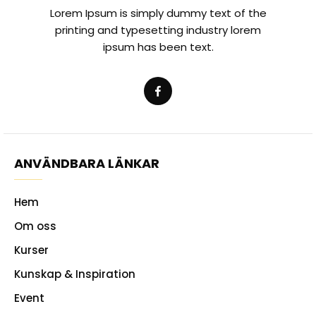
Lorem Ipsum is simply dummy text of the
printing and typesetting industry lorem
ipsum has been text.
ANVÄNDBARA LÄNKAR
Hem
Om oss
Kurser
Kunskap & Inspiration
Event