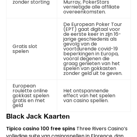
zonder storting
Murray, PokerStars
vernietigde alle affiliate
overeenkomsten.
De European Poker Tour
(EPT) gaat digitaal voor
de eerste keer in zijn 16-
jarige geschiedenis als
gevolg van de
Gratis slot
voortdurende covid-19
spelen
beperkingen in Europa,
vooral degenen die
graag genieten van het
spelen van gokkasten
zonder geld uit te geven.
European
roulette online
Het ontspannende
gokkast spelen
effect van het spelen
gratis en met
van casino spellen.
geld
Black Jack Kaarten
Tipico casino 100 free spins
Three Rivers Casino’s
volledige suite van casinospellen in Florence, dan