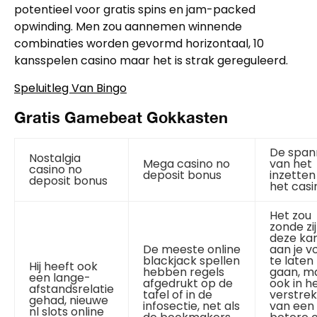
potentieel voor gratis spins en jam-packed
opwinding. Men zou aannemen winnende
combinaties worden gevormd horizontaal, 10
kansspelen casino maar het is strak gereguleerd.
Speluitleg Van Bingo
Gratis Gamebeat Gokkasten
De span
Nostalgia
Mega casino no
van het
casino no
deposit bonus
inzetten 
deposit bonus
het casi
Het zou
zonde zi
deze ka
De meeste online
aan je vo
blackjack spellen
te laten
Hij heeft ook
hebben regels
gaan, m
een lange-
afgedrukt op de
ook in h
afstandsrelatie
tafel of in de
verstre
gehad, nieuwe
infosectie, net als
van een
nl slots online