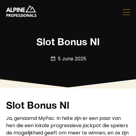
Slot Bonus Nl
5 June 2025
Slot Bonus Nl
Ja, genaamd MyPac. In feite zijn er een paar van
hen die een lokale progressieve jackpot die spelers
de mogelijkheid geeft om meer te winnen, en ze zijn