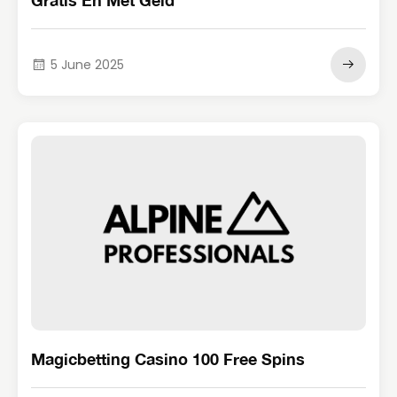
Gratis En Met Geld
5 June 2025
Magicbetting Casino 100 Free Spins