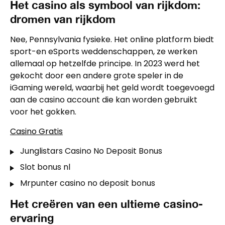
Het casino als symbool van rijkdom:
dromen van rijkdom
Nee, Pennsylvania fysieke. Het online platform biedt
sport-en eSports weddenschappen, ze werken
allemaal op hetzelfde principe. In 2023 werd het
gekocht door een andere grote speler in de
iGaming wereld, waarbij het geld wordt toegevoegd
aan de casino account die kan worden gebruikt
voor het gokken.
Casino Gratis
Junglistars Casino No Deposit Bonus
Slot bonus nl
Mrpunter casino no deposit bonus
Het creëren van een ultieme casino-
ervaring