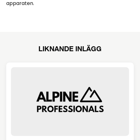
apparaten.
LIKNANDE INLÄGG