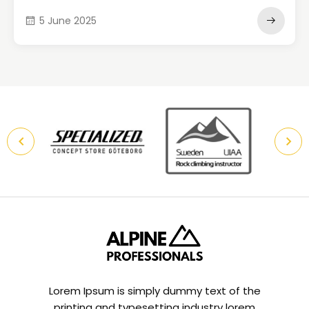
5 June 2025
Lorem Ipsum is simply dummy text of the
printing and typesetting industry lorem