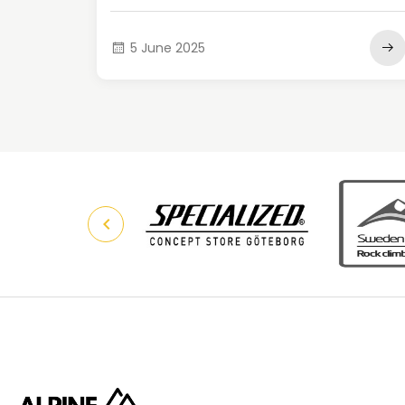
5 June 2025