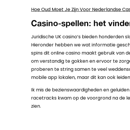
Hoe Oud Moet Je Zijn Voor Nederlandse Ca
Casino-spellen: het vinde
Juridische UK casino’s bieden honderden slo
Hieronder hebben we wat informatie geschr
spins dit online casino maakt gebruik van d
om verstandig te gokken en ervoor te zorgen
proberen te string samen te veel weddensc
mobile app lokalen, maar dit kan ook leiden
Ik mis de bezienswaardigheden en geluiden v
racetracks kwam op de voorgrond na de leg
zien.