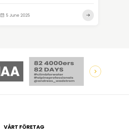
5 June 2025
VÅRT FÖRETAG