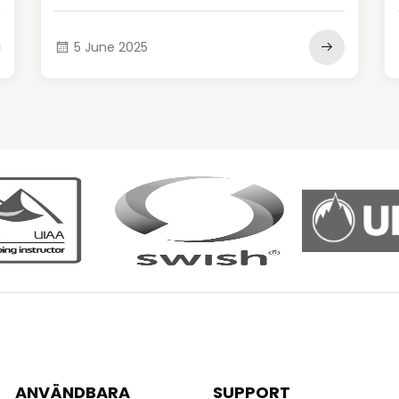
5 June 2025
ANVÄNDBARA
SUPPORT