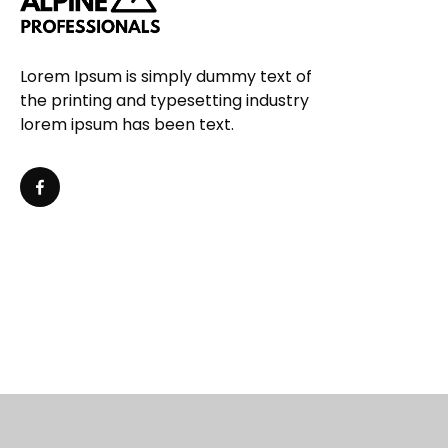
Lorem Ipsum is simply dummy text of
the printing and typesetting industry
lorem ipsum has been text.