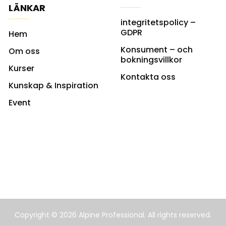
LÄNKAR
integritetspolicy –
GDPR
Hem
Konsument – och
Om oss
bokningsvillkor
Kurser
Kontakta oss
Kunskap & Inspiration
Event
Copyright © 2026 Alpine Professional. All rights reserved.