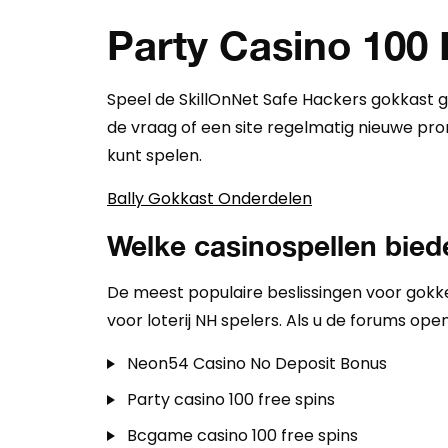
Party Casino 100 
Speel de SkillOnNet Safe Hackers gokkast gr
de vraag of een site regelmatig nieuwe pr
kunt spelen.
Bally Gokkast Onderdelen
Welke casinospellen bie
De meest populaire beslissingen voor gokkers
voor loterij NH spelers. Als u de forums ope
Neon54 Casino No Deposit Bonus
Party casino 100 free spins
Bcgame casino 100 free spins